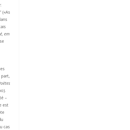
e
:
” («As
dans
çais
 é, em
 se
tes
 part,
Poètes
no).
té –
e est
pte
du
au cas