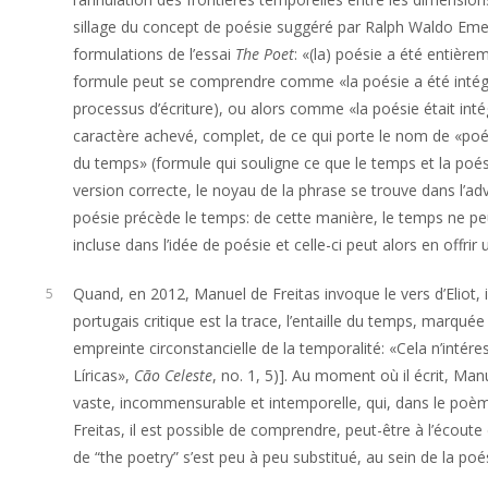
sillage du concept de poésie suggéré par Ralph Waldo Eme
formulations de l’essai
The Poet
: «(la) poésie a été entière
formule peut se comprendre comme «la poésie a été intégral
processus d’écriture), ou alors comme «la poésie était inté
caractère achevé, complet, de ce qui porte le nom de «poés
du temps» (formule qui souligne ce que le temps et la poési
version correcte, le noyau de la phrase se trouve dans l’adv
poésie précède le temps: de cette manière, le temps ne peu
incluse dans l’idée de poésie et celle-ci peut alors en offri
Quand, en 2012, Manuel de Freitas invoque le vers d’Eliot, 
5
portugais critique est la trace, l’entaille du temps, marqu
empreinte circonstancielle de la temporalité: «Cela n’intér
Líricas»,
Cão Celeste
,
no. 1, 5)]. Au moment où il écrit, Manu
vaste, incommensurable et intemporelle, qui, dans le poème 
Freitas, il est possible de comprendre, peut-être à l’éco
de “the poetry” s’est peu à peu substitué, au sein de la poé