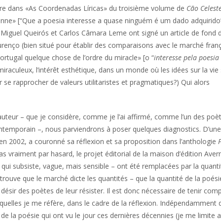
t lire dans «As Coordenadas Líricas» du troisième volume de
Cão Celest
rsonne» [“Que a poesia interesse a quase ninguém é um dado adquirido
ís Miguel Queirós et Carlos Câmara Leme ont signé un article de fond 
urenço (bien situé pour établir des comparaisons avec le marché fran
 Portugal quelque chose de l’ordre du miracle» [o “
interesse pela poesia
 miraculeux, l’intérêt esthétique, dans un monde où les idées sur la vie
 se rapprocher de valeurs utilitaristes et pragmatiques?) Qui alors
auteur – que je considère, comme je l’ai affirmé, comme l’un des poè
contemporain –, nous parviendrons à poser quelques diagnostics. D’une
 en 2002, a couronné sa réflexion et sa proposition dans l’anthologie
s vraiment par hasard, le projet éditorial de la maison d’édition Aver
ui subsiste, vague, mais sensible – ont été remplacées par la quanti
se trouve que le marché dicte les quantités – que la quantité de la poési
 désir des poètes de leur résister. Il est donc nécessaire de tenir com
uxquelles je me réfère, dans le cadre de la réflexion. Indépendamment 
 la poésie qui ont vu le jour ces dernières décennies (je me limite 