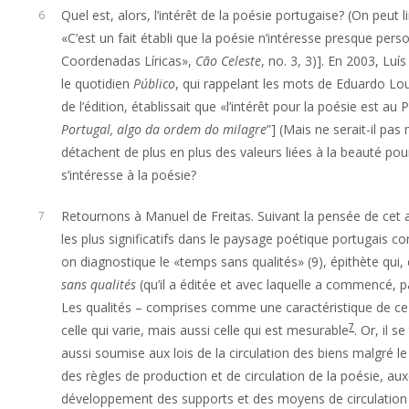
Quel est, alors, l’intérêt de la poésie portugaise? (On peu
6
«C’est un fait établi que la poésie n’intéresse presque pe
Coordenadas Líricas»,
Cão Celeste
,
no. 3, 3)]. En 2003, Lu
le quotidien
Público
, qui rappelant les mots de Eduardo Lo
de l’édition, établissait que «l’intérêt pour la poésie est au
Portugal, algo da ordem do milagre
”] (Mais ne serait-il pas
détachent de plus en plus des valeurs liées à la beauté pour
s’intéresse à la poésie?
Retournons à Manuel de Freitas. Suivant la pensée de cet 
7
les plus significatifs dans le paysage poétique portugais 
on diagnostique le «temps sans qualités» (9), épithète qui,
sans qualités
(qu’il a éditée et avec laquelle a commencé, pa
Les qualités – comprises comme une caractéristique de ce q
7
celle qui varie, mais aussi celle qui est mesurable
. Or, il 
aussi soumise aux lois de la circulation des biens malgré le
des règles de production et de circulation de la poésie, a
développement des supports et des moyens de circulation de