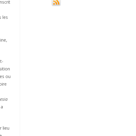
nscrit
s les
ine,
t-
sition
res ou
oire
esia
 a
r lieu
e