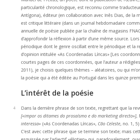
particularité chronologique, est reconnu comme traducteur
Antígona), éditeur (en collaboration avec Inês Dias, de la
est critique littéraire (dans un journal hebdomadaire com
annuelle de poésie publiée par la chaîne de magasins FNAC 
d’approfondir la réflexion à partir d’une même source. L
périodique dont le genre oscillait entre le périodique et la 
d’opinion intitulée «As Coordenadas Líricas» [Les coordonné
courtes pages de ces coordonnées, que l’auteur a rédigées 
2011), je choisis quelques thèmes – aléatoires, ou qui m’ont
la poésie qui a été éditée au Portugal dans les quinze prem
L’intérêt de la poésie
Dans la dernière phrase de son texte, regrettant que la re
4
[«impor os ditames do prosaísmo e do marketing directo»]
,
interessa»
(«As Coordenadas Líricas»,
Cão Celeste
, no. 1, 5
C’est avec cette phrase que se termine son texte; mais cette
esquissée par l’adjectif «éliotien» qui, paradoxalement, ou