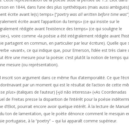
rson en 1844, dans l’une des plus synthétiques (mais aussi ambiguës
ment écrite avant le(s) temps» [“
poetry was all written before time was
”
ement écrite avant l’apparition du temps» (ce qui insiste sur le
gralement rédigée avant l’existence des temps» (ce qui souligne le
ie»), voire comme «la poésie a été intégralement rédigée avant l’his
e partagent en commun, en particulier par leur écriture). Quelle que s
erbe «avant», ce qui indique que, pour Emerson, l’idée est très claire 
t être une mesure pour la poésie: c’est plutôt la notion de temps qui
r une mesure (ou représentation).
il inscrit son argument dans ce même flux d’atemporalité. Ce que l’écr
ée dorénavant par un moment qui est le résultat de l’action de cette m
esse
plus
» (italiques de l’auteur) [«
já
não interessa» («As Coordenadas
el de Freitas presse la disparition de l’intérêt pour la poésie indéterm
d’Eliot, pourrait encore avoir quelque intérêt. À la lecture de Manue
ute du ton de lamentation, que le poète dénonce comment le mesquin 
sie portugaise, à la “poetry” – qui lui apparaît comme supérieur.