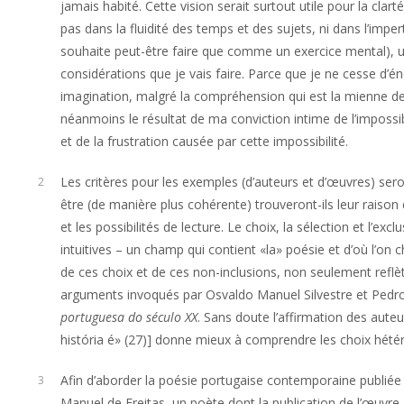
jamais habité. Cette vision serait surtout utile pour la clart
pas dans la fluidité des temps et des sujets, ni dans l’impe
souhaite peut-être faire que comme un exercice mental), un
considérations que je vais faire. Parce que je ne cesse d’éno
imagination, malgré la compréhension qui est la mienne de
néanmoins le résultat de ma conviction intime de l’impossib
et de la frustration causée par cette impossibilité.
Les critères pour les exemples (d’auteurs et d’œuvres) seron
2
être (de manière plus cohérente) trouveront-ils leur raison
et les possibilités de lecture. Le choix, la sélection et l’
intuitives – un champ qui contient «la» poésie et d’où l’on c
de ces choix et de ces non-inclusions, non seulement reflète
arguments invoqués par Osvaldo Manuel Silvestre et Pedro
portuguesa do século XX
. Sans doute l’affirmation des aut
história é» (27)] donne mieux à comprendre les choix hétéro
Afin d’aborder la poésie portugaise contemporaine publiée
3
Manuel de Freitas, un poète dont la publication de l’œuvr