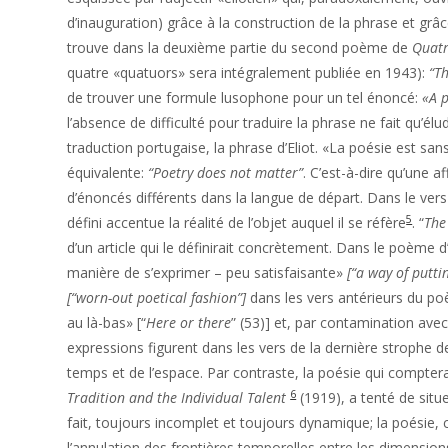
d’inauguration) grâce à la construction de la phrase et grâc
trouve dans la deuxième partie du second poème de
Quatr
quatre «quatuors» sera intégralement publiée en 1943):
“T
de trouver une formule lusophone pour un tel énoncé:
«A 
l’absence de difficulté pour traduire la phrase ne fait qu’él
traduction portugaise, la phrase d’Eliot. «La poésie est s
équivalente:
“Poetry does not matter”
. C’est-à-dire qu’une 
d’énoncés différents dans la langue de départ. Dans le vers d
5
défini accentue la réalité de l’objet auquel il se réfère
. “
The
d’un article qui le définirait concrètement. Dans le poème 
manière de s’exprimer – peu satisfaisante»
[“a way of puttin
[“worn-out poetical fashion”]
dans les vers antérieurs du poè
au là-bas» [“
Here or there
” (53)] et, par contamination avec
expressions figurent dans les vers de la dernière strophe d
temps et de l’espace. Par contraste, la poésie qui compter
6
Tradition and the Individual Talent
(1919), a tenté de situ
fait, toujours incomplet et toujours dynamique; la poésie, 
l’annulation des frontières temporelles entre les dimensions