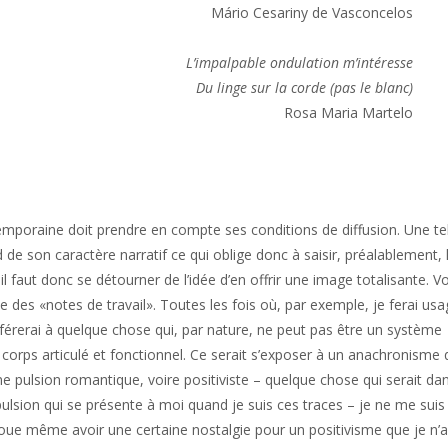
Mário Cesariny de Vasconcelos

L’impalpable ondulation m’intéresse

Du linge sur la corde (pas le blanc)
Rosa Maria Martelo
emporaine doit prendre en compte ses conditions de diffusion. Une te
d de son caractère narratif ce qui oblige donc à saisir, préalablement, 
l faut donc se détourner de l’idée d’en offrir une image totalisante. Vo
 des «notes de travail». Toutes les fois où, par exemple, je ferai us
férerai à quelque chose qui, par nature, ne peut pas être un système
corps articulé et fonctionnel. Ce serait s’exposer à un anachronisme
une pulsion romantique, voire positiviste – quelque chose qui serait dan
impulsion qui se présente à moi quand je suis ces traces – je ne me suis
oue même avoir une certaine nostalgie pour un positivisme que je n’a