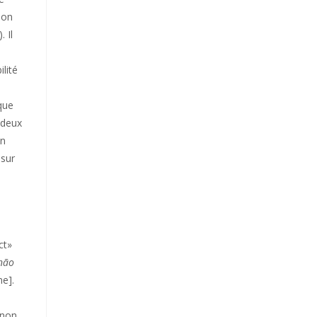
ion
). Il
lité
que
 deux
in
 sur
ct»
 não
ne].
 non