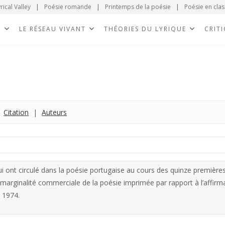
rical Valley
|
Poésie romande
|
Printemps de la poésie
|
Poésie en clas
E
LE RÉSEAU VIVANT
THÉORIES DU LYRIQUE
CRIT
|
Citation
|
Auteurs
 qui ont circulé dans la poésie portugaise au cours des quinze première
 marginalité commerciale de la poésie imprimée par rapport à l’affirm
 1974.