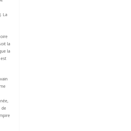
)
]. La
toire
oit la
que la
 est
ivain
ême
inée,
l de
empire