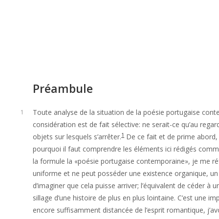
Préambule
Toute analyse de la situation de la poésie portugaise cont
1
considération est de fait sélective: ne serait-ce qu’au regar
1
objets sur lesquels s’arrêter.
De ce fait et de prime abord, i
pourquoi il faut comprendre les éléments ici rédigés comme
la formule la «poésie portugaise contemporaine», je me ré
uniforme et ne peut posséder une existence organique, un 
d’imaginer que cela puisse arriver; l’équivalent de céder à 
sillage d’une histoire de plus en plus lointaine. C’est une 
encore suffisamment distancée de l’esprit romantique, j’av