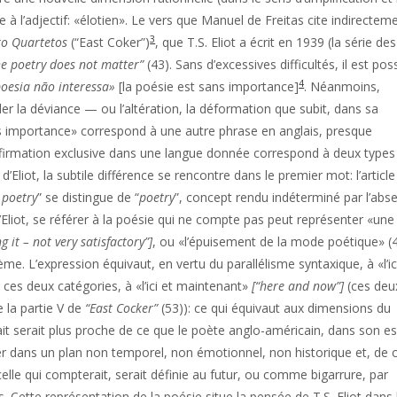
e à l’adjectif: «élotien». Le vers que Manuel de Freitas cite indirectem
3
o Quartetos
(“East Coker”)
, que T.S. Eliot a écrit en 1939 (la série des
he poetry does not matter”
(43). Sans d’excessives difficultés, il est pos
4
poesia não interessa»
[la poésie est sans importance]
. Néanmoins,
uder la déviance — ou l’altération, la déformation que subit, dans sa
ans importance» correspond à une autre phrase en anglais, presque
affirmation exclusive dans une langue donnée correspond à deux types
’Eliot, la subtile différence se rencontre dans le premier mot: l’article
 poetry
” se distingue de “
poetry
”, concept rendu indéterminé par l’abs
d’Eliot, se référer à la poésie qui ne compte pas peut représenter «une
g it – not very satisfactory”]
, ou «l’épuisement de la mode poétique» (
me. L’expression équivaut, en vertu du parallélisme syntaxique, à «l’ic
 ces deux catégories, à «l’ici et maintenant»
[“here and now”]
(ces deu
e la partie V de
“East Cocker”
(53)): ce qui équivaut aux dimensions du
ait serait plus proche de ce que le poète anglo-américain, dans son es
er dans un plan non temporel, non émotionnel, non historique et, de 
celle qui compterait, serait définie au futur, ou comme bigarrure, par
. Cette représentation de la poésie situe la pensée de T.S. Eliot dans 