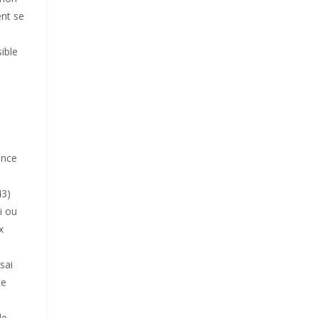
ent se
sible
ence
43)
i ou
x
sai
ce
le