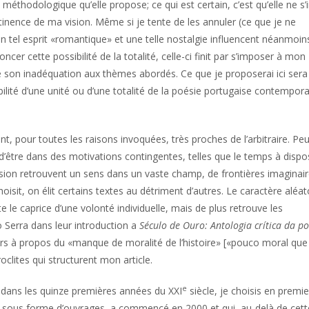
é méthodologique qu’elle propose; ce qui est certain, c’est qu’elle ne s’i
rtinence de ma vision. Même si je tente de les annuler (ce que je ne
 tel esprit «romantique» et une telle nostalgie influencent néanmoin
ncer cette possibilité de la totalité, celle-ci finit par s’imposer à mon
 son inadéquation aux thèmes abordés. Ce que je proposerai ici sera
ilité d’une unité ou d’une totalité de la poésie portugaise contempora
t, pour toutes les raisons invoquées, très proches de l’arbitraire. Peu
 d’être dans des motivations contingentes, telles que le temps à dispo
exclusion retrouvent un sens dans un vaste champ, de frontières imaginai
hoisit, on élit certains textes au détriment d’autres. Le caractère aléat
 le caprice d’une volonté individuelle, mais de plus retrouve les
 Serra dans leur introduction a
Século de Ouro: Antologia crítica da po
eurs à propos du «manque de moralité de l’histoire» [«pouco moral que
clites qui structurent mon article.
e
 dans les quinze premières années du XXI
siècle, je choisis en premie
e, sous forme d’ouvrages, a commencé en 2000 et qui, au-delà de cett