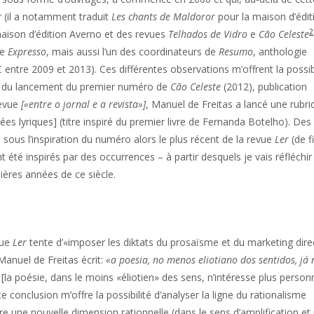
 (il a notamment traduit
Les chants de Maldoror
pour la maison d’édit
2
 maison d’édition Averno et des revues
Telhados de Vidro
e
Cão Celeste
me
Expresso
, mais aussi l’un des coordinateurs de
Resumo
, anthologie
entre 2009 et 2013). Ces différentes observations m’offrent la possibi
ors du lancement du premier numéro de
Cão Celeste
(2012), publication
revue
[«entre o jornal e a revista»]
, Manuel de Freitas a lancé une rubri
es lyriques] (titre inspiré du premier livre de Fernanda Botelho). Des
sous l’inspiration du numéro alors le plus récent de la revue
Ler
(de f
 été inspirés par des occurrences – à partir desquels je vais réfléchir
ières années de ce siècle.
vue
Ler
tente d’«imposer les diktats du prosaïsme et du marketing dire
 Manuel de Freitas écrit:
«a poesia, no menos eliotiano dos sentidos, já
) [la poésie, dans le moins «éliotien» des sens, n’intéresse plus person
 conclusion m’offre la possibilité d’analyser la ligne du rationalisme
vre une nouvelle dimension rationnelle (dans le sens d’amplification et