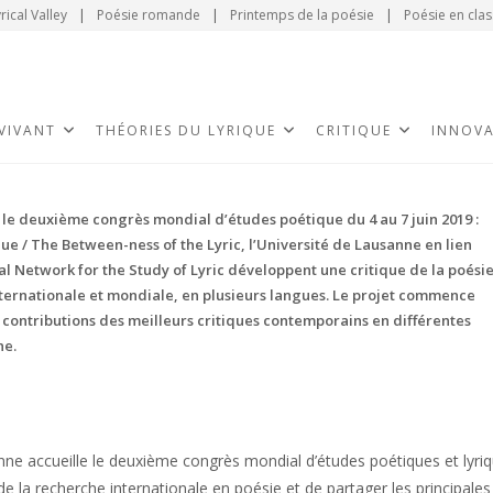
rical Valley
|
Poésie romande
|
Printemps de la poésie
|
Poésie en clas
 VIVANT
THÉORIES DU LYRIQUE
CRITIQUE
INNOV
 le deuxième congrès mondial d’études poétique du 4 au 7 juin 2019 :
ue / The Between-ness of the Lyric, l’Université de Lausanne en lien
al Network for the Study of Lyric développent une critique de la poési
nternationale et mondiale, en plusieurs langues. Le projet commence
 contributions des meilleurs critiques contemporains en différentes
ne.
anne accueille le deuxième congrès mondial d’études poétiques et lyri
de la recherche internationale en poésie et de partager les principales