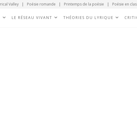
rical Valley
|
Poésie romande
|
Printemps de la poésie
|
Poésie en clas
E
LE RÉSEAU VIVANT
THÉORIES DU LYRIQUE
CRIT