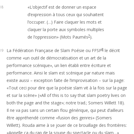
«L’objectif est de donner un espace
18
d’expression à tous ceux qui souhaitent
l’occuper. (…) Faire claquer les mots et
claquer la porte aux symboles multiples
7
de l’oppression» (Mots Paumés
).
8
La Fédération Française de Slam Poésie ou FFSP
le décrit
19
comme «un outil de démocratisation et un art de la
performance scénique», un lien établi entre écriture et
performance. Ainsi le slam est scénique par nature mais
existe aussi – exception faite de l’improvisation – sur la page:
«Tout ceci pour dire que la poésie slam vit à la fois sur la page
et sur la scène» («All of this is to say that slam poetry lives on
both the page and the stage»; notre trad.; Somers Willett 18).
Il ne va pas sans un certain flou générique, qui peut d’ailleurs
être appréhendé comme «fusion des genres» (Somers
Willett). Rouda aime à se jouer de ce brouillage des frontières:
«Appelle ça du rap de la soupe du spectacle ou du slam…»