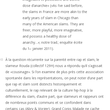
dose d’anarchie» («As I’ve said before,
the slams in France are more akin to the
early years of slam in Chicago than
many of the American slams. They are
freer, more playful, more imaginative,
and possess a healthy dose of
anarchy…»; notre trad.; enquête écrite
du 1
janvier 2011).
er
À la question récurrente sur la parenté entre rap et slam, le
10
slameur Rouda (collectif 129H) nous a répondu qu’il s’agissait
de «cousinage». Si l’on examine de plus près cette association
spontanée dans les représentations, on peut noter d’une part
que rap et slam sont distincts historiquement et
culturellement, le rap relevant de la culture hip-hop à la
différence du slam, d’autre part, que slameurs et rappeurs ont
de nombreux points communs et se confondent dans
certains cas (Abry & Vorger). Grand Corps Malade ne cache