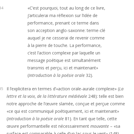
«C’est pourquoi, tout au long de ce livre,
34
j’articulerai ma réflexion sur l’idée de
performance, prenant ce terme dans
son acception anglo-saxonne: terme-clé
auquel je ne cesserai de revenir comme
à la pierre de touche. La performance,
c’est l’action complexe par laquelle un
message poétique est simultanément
transmis et perçu, ici et maintenant»
(
Introduction à la poésie orale
32).
Il l’explicitera en termes d’«action orale-aurale complexe» (
La
35
lettre et la voix, de la littérature médiévale
248): telle est bien
notre approche de l’œuvre slamée, conçue et perçue comme
«ce qui est communiqué poétiquement, ici et maintenant»
(
Introduction à la poésie orale
81). En tant que telle, cette
œuvre performantielle est nécessairement
mouvante
– «sa
surface est comparable à celle d’un lac sous le vent» (148) –