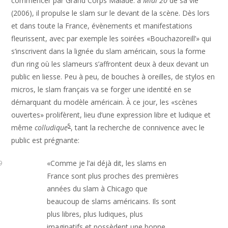
commencer par Grand Corps Malade: à
Midi 20
de sa vie
(2006), il propulse le slam sur le devant de la scène. Dès lors
et dans toute la France, évènements et manifestations
fleurissent, avec par exemple les soirées «Bouchazoreill’» qui
s’inscrivent dans la lignée du slam américain, sous la forme
d’un ring où les slameurs s’affrontent deux à deux devant un
public en liesse. Peu à peu, de bouches à oreilles, de stylos en
micros, le slam français va se forger une identité en se
démarquant du modèle américain. À ce jour, les «scènes
ouvertes» prolifèrent, lieu d’une expression libre et ludique et
5
même
colludique
, tant la recherche de connivence avec le
public est prégnante:
«Comme je l’ai déjà dit, les slams en
9
France sont plus proches des premières
années du slam à Chicago que
beaucoup de slams américains. Ils sont
plus libres, plus ludiques, plus
imaginatifs et possèdent une bonne