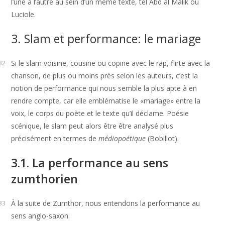
l’une à l’autre au sein d’un même texte, tel Abd al Malik ou
Luciole.
3. Slam et performance: le mariage
Si le slam voisine, cousine ou copine avec le rap, flirte avec la
32
chanson, de plus ou moins près selon les auteurs, c’est la
notion de performance qui nous semble la plus apte à en
rendre compte, car elle emblématise le «mariage» entre la
voix, le corps du poète et le texte qu’il déclame. Poésie
scénique, le slam peut alors être être analysé plus
précisément en termes de
médiopoétique
(Bobillot).
3.1. La performance au sens
zumthorien
À la suite de Zumthor, nous entendons la performance au
33
sens anglo-saxon: