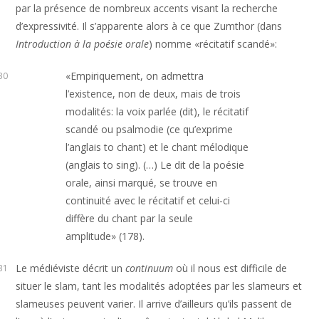
par la présence de nombreux accents visant la recherche
d’expressivité. Il s’apparente alors à ce que Zumthor (dans
Introduction à la poésie orale
) nomme «récitatif scandé»:
«Empiriquement, on admettra
30
l’existence, non de deux, mais de trois
modalités: la voix parlée (dit), le récitatif
scandé ou psalmodie (ce qu’exprime
l’anglais to chant) et le chant mélodique
(anglais to sing). (…) Le dit de la poésie
orale, ainsi marqué, se trouve en
continuité avec le récitatif et celui-ci
diffère du chant par la seule
amplitude» (178).
Le médiéviste décrit un
continuum
où il nous est difficile de
31
situer le slam, tant les modalités adoptées par les slameurs et
slameuses peuvent varier. Il arrive d’ailleurs qu’ils passent de