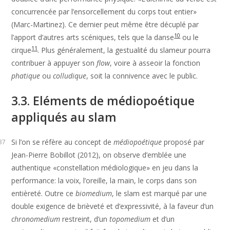
concurrencée par l’ensorcellement du corps tout entier»
(Marc-Martinez). Ce dernier peut même être décuplé par
10
l’apport d’autres arts scéniques, tels que la danse
ou le
11
cirque
. Plus généralement, la gestualité du slameur pourra
contribuer à appuyer son
flow
, voire à asseoir la fonction
phatique
ou
colludique
, soit la connivence avec le public.
3.3. Eléments de médiopoétique
appliqués au slam
Si l’on se réfère au concept de
médiopoétique
proposé par
37
Jean-Pierre Bobillot (2012), on observe d’emblée une
authentique «constellation médiologique» en jeu dans la
performance: la voix, l’oreille, la main, le corps dans son
entièreté. Outre ce
biomedium
, le slam est marqué par une
double exigence de brièveté et d’expressivité, à la faveur d’un
chronomedium
restreint, d’un
topomedium
et d’un