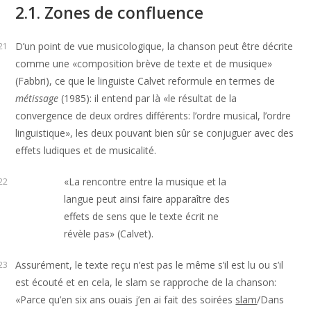
2.1. Zones de confluence
D’un point de vue musicologique, la chanson peut être décrite
21
comme une «composition brève de texte et de musique»
(Fabbri), ce que le linguiste Calvet reformule en termes de
métissage
(1985): il entend par là «le résultat de la
convergence de deux ordres différents: l’ordre musical, l’ordre
linguistique», les deux pouvant bien sûr se conjuguer avec des
effets ludiques et de musicalité.
«La rencontre entre la musique et la
22
langue peut ainsi faire apparaître des
effets de sens que le texte écrit ne
révèle pas» (Calvet).
Assurément, le texte reçu n’est pas le même s’il est lu ou s’il
23
est écouté et en cela, le slam se rapproche de la chanson:
«Parce qu’en six ans ouais j’en ai fait des soirées
slam
/Dans