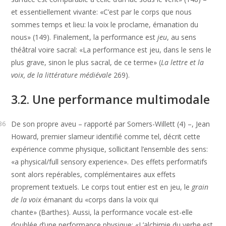
et essentiellement vivante: «C’est par le corps que nous
sommes temps et lieu: la voix le proclame, émanation du
nous» (149). Finalement, la performance est
jeu
, au sens
théâtral voire sacral: «La performance est jeu, dans le sens le
plus grave, sinon le plus sacral, de ce terme» (
La lettre et la
voix, de la littérature médiévale
269).
3.2. Une performance multimodale
De son propre aveu – rapporté par Somers-Willett (4) –, Jean
36
Howard, premier slameur identifié comme tel, décrit cette
expérience comme physique, sollicitant l’ensemble des sens:
«a physical/full sensory experience». Des effets performatifs
sont alors repérables, complémentaires aux effets
proprement textuels. Le corps tout entier est en jeu, le
grain
de la voix
émanant du «corps dans la voix qui
chante» (Barthes). Aussi, la performance vocale est-elle
doublée d’une performance physique: «L’alchimie du verbe est