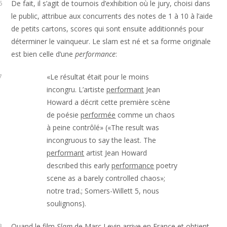
De fait, il s’agit de tournois d’exhibition où le jury, choisi dans
6
le public, attribue aux concurrents des notes de 1 à 10 à l’aide
de petits cartons, scores qui sont ensuite additionnés pour
déterminer le vainqueur. Le slam est né et sa forme originale
est bien celle d’une
performance
:
«Le résultat était pour le moins
7
incongru. L’artiste
performant
Jean
Howard a décrit cette première scène
de poésie
performée
comme un chaos
à peine contrôlé» («The result was
incongruous to say the least. The
performant
artist Jean Howard
described this early
performance
poetry
scene as a barely controlled chaos»;
notre trad.; Somers-Willett 5, nous
soulignons).
Quand le film
Slam
de Marc Levin arrive en France et obtient
8