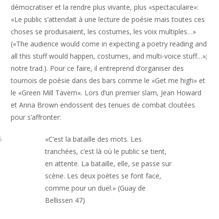
démocratiser et la rendre plus vivante, plus «spectaculaire»:
«Le public s’attendait à une lecture de poésie mais toutes ces
choses se produisaient, les costumes, les voix multiples…»
(«The audience would come in expecting a poetry reading and
all this stuff would happen, costumes, and multi-voice stuff…»;
notre trad.). Pour ce faire, il entreprend d’organiser des
tournois de poésie dans des bars comme le «Get me high»
et
le «Green Mill Tavern»
.
Lors d’un premier slam, Jean Howard
et Anna Brown endossent des tenues de combat cloutées
pour s’affronter:
«C’est la bataille des mots. Les
5
tranchées, c’est là où le public se tient,
en attente. La bataille, elle, se passe sur
scène. Les deux poètes se font face,
comme pour un duel.» (Guay de
Bellissen 47)