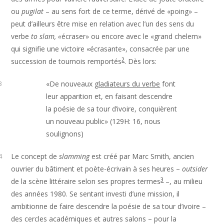
ou
pugilat
– au sens fort de ce terme, dérivé de «poing» –
peut d’ailleurs être mise en relation avec l’un des sens du
verbe
to slam, «
écraser» ou encore avec le «grand chelem»
qui signifie une victoire «écrasante», consacrée par une
2
succession de tournois remportés
. Dès lors:
«De nouveaux
gladiateurs du verbe
font
3
leur apparition et, en faisant descendre
la poésie de sa tour d’ivoire, conquièrent
un nouveau public» (129H: 16, nous
soulignons)
Le concept de
slamming
est créé par Marc Smith, ancien
4
ouvrier du bâtiment et poète-écrivain à ses heures –
outsider
3
de la scène littéraire selon ses propres termes
–, au milieu
des années 1980. Se sentant investi d’une mission, il
ambitionne de faire descendre la poésie de sa tour d’ivoire –
des cercles académiques et autres salons – pour la