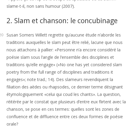
slame-t-il, non sans humour (2007).
2. Slam et chanson: le concubinage
Susan Somers Willett regrette qu’aucune étude n’aborde les
20
traditions auxquelles le slam peut être relié, lacune que nous
nous attachons à pallier: «Personne n’a encore considéré la
poésie slam sous l’angle de l’ensemble des disciplines et
traditions qu’elle engage» («No one has yet considered slam
poetry from the full range of disciplines and traditions it
engages»; note trad.; 14). Des slameurs revendiquent la
filiation des aèdes ou rhapsodes, ce dernier terme désignant
étymologiquement «celui qui coud les chants». La question,
réitérée par le constat que plusieurs d’entre eux flirtent avec la
chanson, se pose en ces termes: quelles sont les zones de
confluence et de diffluence entre ces deux formes de poésie
orale?