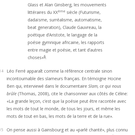
Glass et Alan Ginsberg, les mouvements
ème
littéraires du XX
siècle (Futurisme,
dadaïsme, surréalisme, automatisme,
beat generation), Claude Gauvreau, la
poétique d’Aristote, le langage de la
poésie gymnique africaine, les rapports
entre magie et poésie, et tant d’autres
6
choses»
.
Léo Ferré apparaît comme la référence centrale sinon
14
incontournable des slameurs français. En témoigne Hocine
Ben qui, interviewé dans le documentaire
Slam, ce qui nous
brûle
(Thomas, 2008), cite le chansonnier aux côtés de Céline:
«La grande leçon, c’est que la poésie peut être racontée avec
les mots de tout le monde, de tous les jours, et même les
mots de tout en bas, les mots de la terre et de la rue».
On pense aussi à Gainsbourg et au «parlé chanté», plus connu
15