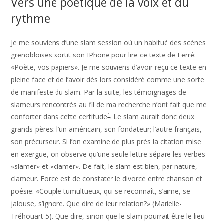
Vers une poétique de la voix et du
rythme
Je me souviens d’une slam session où un habitué des scènes
1
grenobloises sortit son IPhone pour lire ce texte de Ferré:
«Poète, vos papiers». Je me souviens d’avoir reçu ce texte en
pleine face et de l’avoir dès lors considéré comme une sorte
de manifeste du slam. Par la suite, les témoignages de
slameurs rencontrés au fil de ma recherche n’ont fait que me
1
conforter dans cette certitude
. Le slam aurait donc deux
grands-pères: l’un américain, son fondateur; l’autre français,
son précurseur. Si l’on examine de plus près la citation mise
en exergue, on observe qu’une seule lettre sépare les verbes
«slamer» et «clamer». De fait, le slam est bien, par nature,
clameur. Force est de constater le divorce entre chanson et
poésie: «Couple tumultueux, qui se reconnaît, s’aime, se
jalouse, s’ignore. Que dire de leur relation?» (Marielle-
Tréhouart 5). Que dire, sinon que le slam pourrait être le lieu