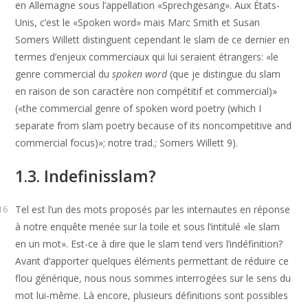
en Allemagne sous l’appellation «Sprechgesang». Aux États-
Unis, c’est le «Spoken word» mais Marc Smith et Susan
Somers Willett distinguent cependant le slam de ce dernier en
termes d’enjeux commerciaux qui lui seraient étrangers: «le
genre commercial du
spoken word
(que je distingue du slam
en raison de son caractère non compétitif et commercial)»
(«the commercial genre of spoken word poetry (which I
separate from slam poetry because of its noncompetitive and
commercial focus)»; notre trad.; Somers Willett 9).
1.3. Indefinisslam?
Tel est l’un des mots proposés par les internautes en réponse
16
à notre enquête menée sur la toile et sous l’intitulé «le slam
en un mot». Est-ce à dire que le slam tend vers l’indéfinition?
Avant d’apporter quelques éléments permettant de réduire ce
flou générique, nous nous sommes interrogées sur le sens du
mot lui-même. Là encore, plusieurs définitions sont possibles