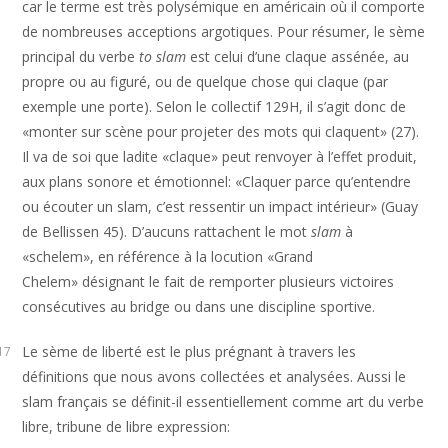
car le terme est très polysémique en américain où il comporte
de nombreuses acceptions argotiques. Pour résumer, le sème
principal du verbe
to slam
est celui d’une claque assénée, au
propre ou au figuré, ou de quelque chose qui claque (par
exemple une porte). Selon le collectif 129H, il s’agit donc de
«monter sur scène pour projeter des mots qui claquent» (27).
Il va de soi que ladite «claque» peut renvoyer à l’effet produit,
aux plans sonore et émotionnel: «Claquer parce qu’entendre
ou écouter un slam, c’est ressentir un impact intérieur» (Guay
de Bellissen 45). D’aucuns rattachent le mot
slam
à
«schelem», en référence à la locution «Grand
Chelem» désignant le fait de remporter plusieurs victoires
consécutives au bridge ou dans une discipline sportive.
Le sème de liberté est le plus prégnant à travers les
17
définitions que nous avons collectées et analysées. Aussi le
slam français se définit-il essentiellement comme art du verbe
libre, tribune de libre expression: