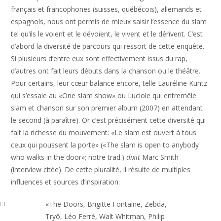
français et francophones (suisses, québécois), allemands et
espagnols, nous ont permis de mieux saisir l’essence du slam
tel qu’ils le voient et le dévoient, le vivent et le dérivent. C’est
d’abord la diversité de parcours qui ressort de cette enquête.
Si plusieurs d’entre eux sont effectivement issus du rap,
d’autres ont fait leurs débuts dans la chanson ou le théâtre.
Pour certains, leur cœur balance encore, telle Lauréline Kuntz
qui s’essaie au «One slam show» ou Luciole qui entremêle
slam et chanson sur son premier album (2007) en attendant
le second (à paraître). Or c’est précisément cette diversité qui
fait la richesse du mouvement: «Le slam est ouvert à tous
ceux qui poussent la porte» («The slam is open to anybody
who walks in the door»; notre trad.)
dixit
Marc Smith
(interview citée). De cette pluralité, il résulte de multiples
influences et sources d’inspiration:
«The Doors, Brigitte Fontaine, Zebda,
13
Tryö, Léo Ferré, Walt Whitman, Philip