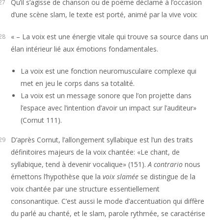
Qu’il s’agisse de chanson ou de poème déclamé à l’occasion
27
d’une scène slam, le texte est porté, animé par la vive voix:
« – La voix est une énergie vitale qui trouve sa source dans un
28
élan intérieur lié aux émotions fondamentales.
La voix est une fonction neuromusculaire complexe qui
met en jeu le corps dans sa totalité.
La voix est un message sonore que l’on projette dans
l’espace avec l’intention d’avoir un impact sur l’auditeur»
(Cornut 111).
D’après Cornut, l’allongement syllabique est l’un des traits
29
définitoires majeurs de la voix chantée: «Le chant, de
syllabique, tend à devenir vocalique» (151).
A contrario
nous
émettons l’hypothèse que la
voix slamée
se distingue de la
voix chantée par une structure essentiellement
consonantique. C’est aussi le mode d’accentuation qui diffère
du parlé au chanté, et le slam, parole rythmée, se caractérise