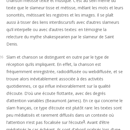
chanson métisse texte et musique. C’est au sein même du
texte que le slameur tisse et métisse, mêlant les mots et leurs
sonorités, métissant les registres et les images. Il se plaît
aussi à tisser des liens interdiscursifs avec d’autres slameurs
qu’il interpelle ou avec d’autres textes: en témoigne la
relecture du mythe shakespearien par le slameur de Saint
Denis.
Slam et chanson se distinguent en outre par le type de
26
réception qu’ils impliquent. En effet, la chanson est
fréquemment enregistrée, radiodiffusée ou webdiffusée, et se
trouve alors inévitablement associée à des activités
quotidiennes, ce qui influe inéxorablement sur la qualité
d’écoute. D’où une écoute flottante, avec des degrés
d’attention variables (Beaumont-James). En ce qui concerne le
slam français, ce type d’écoute est plutôt rare: les textes sont
peu médiatisés et rarement diffusés dans un contexte où
9
l’attention n’est pas focalisée sur l’écoute
. Avant d’être
médiatisés le cas échéant, ils sont d’abord oralisés lors d’une