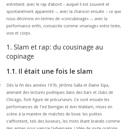
entretient: avec le rap d’abord – auquel il est souvent et
spontanément apparenté –, avec la chanson ensuite – ce que
nous décrirons en termes de «concubinage» –, avec la
performance enfin, consacrée comme «mariage» entre texte,
voix et corps.
1. Slam et rap: du cousinage au
copinage
1.1. Il était une fois le slam
Dès la fin des années 1970, Jérôme Salla et Elaine Equi,
2
animant des lectures poétiques dans des bars et clubs de
Chicago, font figure de précurseurs. Ce sont ensuite les
performances de Ted Berrigan et Ann Waldam, mises en
scène à la manière de matches de boxe: les poètes
s’affrontent, tels des boxeurs, les mots étant brandis comme
des armes pour vaincre l’adversaire. L’idée de joute oratoire