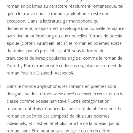
roman en poèmes au caractère résolument romanesque, tel
qu’on le trouve dans le monde anglophone, reste une
exception. Dans la littérature germanophone qui,
dernièrement, a également développé une nouvelle tendance
narrative au poème long ou aux nouvelles formes de poésie
5
épique (Cotten, Grünbein, etc.)
, le roman en poèmes existe –
du moins jusqu’à présent – plutôt sous la forme de
traductions de livres populaires anglais, comme le roman de
Dorothy Porter mentionné ci-dessus ou, plus récemment, le
6
roman
Poet X
d’Elizabeth Acevedo
.
Dans le monde anglophone, les romans en poèmes sont
4
désignés par les termes
verse novel
ou
novel in verse
, et on les
7
classe comme poésie narrative.
Cette catégorisation
manque toutefois d’énoncer la spécificité du phénomène. Le
roman en poèmes est composé de plusieurs poèmes
individuels, et il est en effet plus proche de la poésie que du
roman, sans être pour autant un cycle ou un recueil de