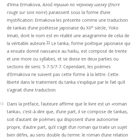
d’Irina Ermakova,
Алой тушью по черному шелку
(
Encre
rouge sur soie noire
) paraissent sous la forme d’une
mystification: Ermakova les présente comme une traduction
e
de tankas d’une poétesse japonaise du XII
siècle, Yoko
Irinati, dont le nom est en réalité une anagramme de celui de
11
la véritable auteure.
Le tanka, forme poétique japonaise qui
a ensuite donné naissance au haïku, est composé de trente
et une more ou syllabes, et se divise en deux parties ou
sections de sens: 5-7-5/7-7. Cependant, les poèmes
d’Ermakova ne suivent pas cette forme à la lettre. Cette
liberté dans le traitement du tanka s’explique par le fait qu’il
s’agirait d’une traduction.
Dans la préface, l’auteure affirme que le livre est un «roman
10
tanka», c’est-à-dire que, d’une part, il se compose de tankas,
soit d’autant de poèmes qui disposent d’une autonomie
propre, d’autre part, qu’il s’agit d’un roman qui traite un sujet
bien défini, au sens double du terme: le roman d’une relation