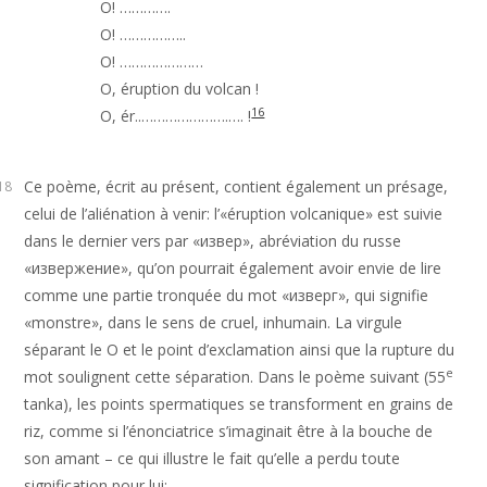
О! ………….

О! ……………..

О! …………………

О, éruption du volcan !

16
О, ér..………………….…. !
Ce poème, écrit au présent, contient également un présage,
18
celui de l’aliénation à venir: l’«éruption volcanique» est suivie
dans le dernier vers par «извер», abréviation du russe
«извержение», qu’on pourrait également avoir envie de lire
comme une partie tronquée du mot «изверг», qui signifie
«monstre», dans le sens de cruel, inhumain. La virgule
séparant le O et le point d’exclamation ainsi que la rupture du
e
mot soulignent cette séparation. Dans le poème suivant (55
tanka), les points spermatiques se transforment en grains de
riz, comme si l’énonciatrice s’imaginait être à la bouche de
son amant – ce qui illustre le fait qu’elle a perdu toute
signification pour lui: