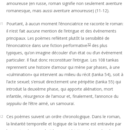
amoureuse (en russe, roman signifie non seulement aventure
romanesque, mais aussi aventure amoureuse)
(11-12).
Pourtant, à aucun moment l’énonciatrice ne raconte le roman:
11
il n’est fait aucune mention de l’intrigue et des événements
principaux. Les poèmes reflètent plutôt la sensibilité de
12
l’énonciatrice dans une fiction performative
des plus
typiques, qu’on imagine découler d’un état ou d’un événement
particulier. Il faut donc reconstituer l’intrigue. Les 108 tankas
reprennent une histoire d’amour qui mène par phases, à une
«culmination» qui intervient au milieu du récit (tanka 54), soit à
l’acte sexuel; s’ensuit directement une péripétie (tanka 55) qui
introduit la deuxième phase, qui apporte aliénation, mort
infantile, résurgence de l’amour et, finalement, l’annonce du
seppuku
de l’être aimé, un samouraï.
Ces poèmes suivent un ordre chronologique. Dans le roman,
12
la linéarité temporelle et logique de la trame est entravée par