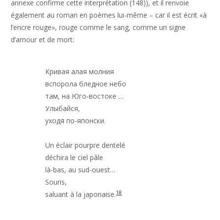
annexe confirme cette interprétation (148)), et il renvoie
également au roman en poèmes lui-même – car il est écrit «à
l’encre rouge», rouge comme le sang, comme un signe
d’amour et de mort:
Кривая алая молния

вспорола бледное небо

там, на Юго-востоке …

Улыбайся,

уходя по-японски.

Un éclair pourpre dentelé

déchira le ciel pâle

là-bas, au sud-ouest…

Souris,

18
saluant à la japonaise.