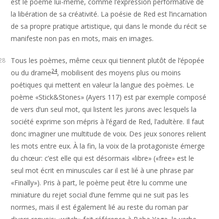
est le poème lui-même, comme l’expression performative de
la libération de sa créativité. La poésie de Red est l’incarnation
de sa propre pratique artistique, qui dans le monde du récit se
manifeste non pas en mots, mais en images.
Tous les poèmes, même ceux qui tiennent plutôt de l’épopée
28
24
ou du drame
, mobilisent des moyens plus ou moins
poétiques qui mettent en valeur la langue des poèmes. Le
poème «Stick&Stones» (Ayers 117) est par exemple composé
de vers d’un seul mot, qui listent les jurons avec lesquels la
société exprime son mépris à l’égard de Red, l’adultère. Il faut
donc imaginer une multitude de voix. Des jeux sonores relient
les mots entre eux. À la fin, la voix de la protagoniste émerge
du chœur: c’est elle qui est désormais «libre» («free» est le
seul mot écrit en minuscules car il est lié à une phrase par
«Finally»). Pris à part, le poème peut être lu comme une
miniature du rejet social d’une femme qui ne suit pas les
normes, mais il est également lié au reste du roman par