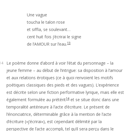
Une vague

toucha le talon rose

et siffla, se soulevant…

cent huit fois j’écrirai le signe

13
de l’AMOUR sur l’eau.
Le poème donne d’abord à voir l’état du personnage – la
14
jeune femme – au début de l’intrigue: sa disposition à l’amour
et aux relations érotiques (ce à quoi renvoient les motifs
poétiques classiques des pieds et des vagues). L’expérience
est décrite selon une fiction performative lyrique, mais elle est
14
également formulée au prétérit
et se situe donc dans une
temporalité antérieure à l’acte d’écriture. Le présent de
l’énonciatrice, déterminable grâce à la mention de l’acte
d’écriture («j’écrirai»), est cependant délimité par la
perspective de l’acte accompli, tel qu’il sera perçu dans le