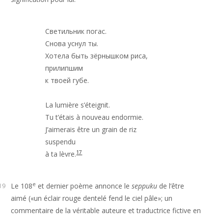
Светильник погас.

Снова уснул ты.

Хотела быть зëрнышком риса,

прилипшим

к твоей губе.

La lumière s’éteignit.

Tu t’étais à nouveau endormie.

J’aimerais être un grain de riz

suspendu

17
à ta lèvre.
e
Le 108
et dernier poème annonce le
seppuku
de l’être
19
aimé («un éclair rouge dentelé fend le ciel pâle»; un
commentaire de la véritable auteure et traductrice fictive en