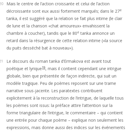
Mais le centre de l’action croissante et celui de l’action
20
e
décroissante sont eux aussi fortement marqués; dans le 27
tanka, il est suggéré que la relation se fait plus intime (le clair
de lune et la chanson «chat amoureux» envahissent la
e
chambre à coucher), tandis que le 80
tanka annonce un
retard dans la résurgence de cette relation intime («la source
du puits desséché bat à nouveau»).
Le discours du roman tanka d’Ermakova est avant tout
21
19
poétique et lyrique
, mais il contient cependant une intrigue
globale, bien que présentée de façon indirecte, qui suit un
modèle tragique. Peu de poèmes reposent sur une trame
narrative sous-jacente. Les paratextes contribuent
explicitement à la reconstruction de l’intrigue, de laquelle tous
les poèmes sont issus: la préface attire l’attention sur la
forme triangulaire de l’intrigue, le commentaire – qui contient
une entrée pour chaque poème – explique non seulement les
expressions, mais donne aussi des indices sur les événements