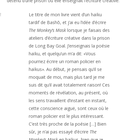
détenu d’une prison où elle enseignait l’écriture créative:
Le titre de mon livre vient d’un haïku
2
tardif de Bashō, et j’ai eu l’idée d’écrire
The Monkey’s Mask
lorsque je faisais des
ateliers d’écriture créative dans la prison
de Long Bay Goal. J’enseignais la poésie
haïku, et quelqu’un m’a dit: «Vous
pourriez écrire un roman policier en
haïkus». Au début, je pensais qu’il se
moquait de moi, mais plus tard je me
suis dit qu’il avait totalement raison! Ces
moments de révélation, au présent, où
les sens travaillent d’instant en instant,
cette conscience aiguë, sont ceux où le
roman policier est le plus intéressant.
C’est très proche de la poésie […] Bien
sûr, je n’ai pas essayé d’écrire
The
Monkey’s Mask
en haïkus, bien que je