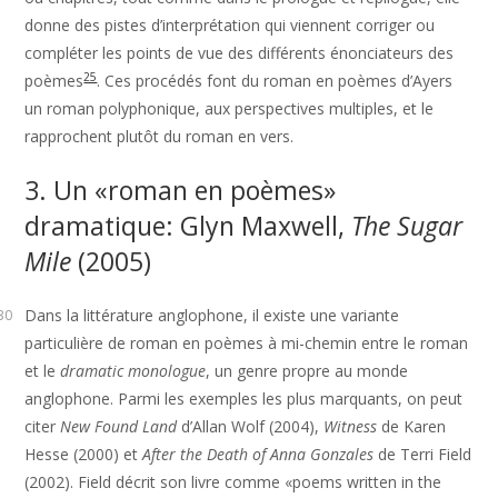
donne des pistes d’interprétation qui viennent corriger ou
compléter les points de vue des différents énonciateurs des
25
poèmes
. Ces procédés font du roman en poèmes d’Ayers
un roman polyphonique, aux perspectives multiples, et le
rapprochent plutôt du roman en vers.
3. Un «roman en poèmes»
dramatique: Glyn Maxwell,
The Sugar
Mile
(2005)
Dans la littérature anglophone, il existe une variante
30
particulière de roman en poèmes à mi-chemin entre le roman
et le
dramatic monologue
, un genre propre au monde
anglophone. Parmi les exemples les plus marquants, on peut
citer
New Found Land
d’Allan Wolf (2004),
Witness
de Karen
Hesse (2000) et
After the Death of Anna Gonzales
de Terri Field
(2002). Field décrit son livre comme «poems written in the