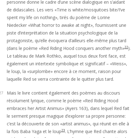
personne donne le cadre d’une scène dialogique en s’aidant
de didascalies. Les vers «Time is white/mosquitoes bite/I’ve
spent my life on nothing», tirés du poème de Lorine
Niedecker «What horror to awake at night», fournissent une
piste d’interprétation de la situation psychologique de la
protagoniste, qu’elle évoquera d’ailleurs elle-même plus tard
22
(dans le poème «Red Riding Hood conquers another myth»
).
Le tableau de Mark Rothko, auquel tous deux font face, est
également un intertexte symbolique et significatif – «Weiss»,
le loup, la «surplombe» encore à ce moment, raison pour
laquelle Red se verra contrainte de le quitter plus tard.
Mais le livre contient également des poèmes au discours
27
résolument lyrique, comme le poème «Red Riding Hood
embraces her Artist Animus» (Ayers 163), dans lequel Red fait
le serment presque magique d’explorer sa propre personne:
c’est la découverte de son «artist animus», qui réunit en elle à
23
la fois Baba Yaga et le loup
. L’hymne que Red chante alors