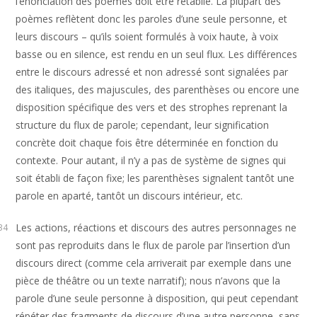
l’énonciation des poèmes doit être rétablie. La plupart des
poèmes reflètent donc les paroles d’une seule personne, et
leurs discours – qu’ils soient formulés à voix haute, à voix
basse ou en silence, est rendu en un seul flux. Les différences
entre le discours adressé et non adressé sont signalées par
des italiques, des majuscules, des parenthèses ou encore une
disposition spécifique des vers et des strophes reprenant la
structure du flux de parole; cependant, leur signification
concrète doit chaque fois être déterminée en fonction du
contexte. Pour autant, il n’y a pas de système de signes qui
soit établi de façon fixe; les parenthèses signalent tantôt une
parole en aparté, tantôt un discours intérieur, etc.
Les actions, réactions et discours des autres personnages ne
34
sont pas reproduits dans le flux de parole par l’insertion d’un
discours direct (comme cela arriverait par exemple dans une
pièce de théâtre ou un texte narratif); nous n’avons que la
parole d’une seule personne à disposition, qui peut cependant
répéter des fragments de discours d’une autre personne, sans