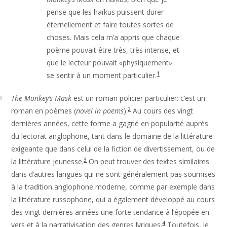
pense que les haïkus puissent durer
éternellement et faire toutes sortes de
choses. Mais cela m’a appris que chaque
poème pouvait être très, très intense, et
que le lecteur pouvait
«
physiquement
»
1
se sentir à un moment particulier.
The Monkey’s Mask
est un roman policier particulier: c’est un
3
2
roman en poèmes (
novel in poems
).
Au cours des vingt
dernières années, cette forme a gagné en popularité auprès
du lectorat anglophone, tant dans le domaine de la littérature
exigeante que dans celui de la fiction de divertissement, ou de
3
la littérature jeunesse.
On peut trouver des textes similaires
dans d’autres langues qui ne sont généralement pas soumises
à la tradition anglophone moderne, comme par exemple dans
la littérature russophone, qui a également développé au cours
des vingt dernières années une forte tendance à l’épopée en
4
vers et à la narrativisation des genres lyriques.
Toutefois, le