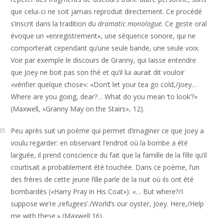
que celui-ci ne soit jamais reproduit directement. Ce procédé
s’inscrit dans la tradition du
dramatic monologue
. Ce geste oral
évoque un «enregistrement», une séquence sonore, qui ne
comporterait cependant qu’une seule bande, une seule voix.
Voir par exemple le discours de Granny, qui laisse entendre
que Joey ne boit pas son thé et qu’il lui aurait dit vouloir
«vérifier quelque chose»: «Don’t let your tea go cold,/Joey…
Where are you going, dear?… What do you mean ‘to look’?»
(Maxwell, «Granny May on the Stairs», 12).
Peu après suit un poème qui permet d’imaginer ce que Joey a
35
voulu regarder: en observant l’endroit où la bombe a été
larguée, il prend conscience du fait que la famille de la fille qu’il
courtisait a probablement été touchée. Dans ce poème, l’un
des frères de cette jeune fille parle de la nuit où ils ont été
bombardés («Harry Pray in His Coat»): «… But where?/I
suppose we’re ‚refugees‘./World’s our oyster, Joey. Here,/Help
me with these.» (Maxwell 16).