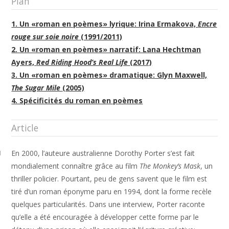
Plan
1. Un «roman en poèmes» lyrique: Irina Ermakova,
Encre
rouge sur soie noire
(1991/2011)
2. Un «roman en poèmes» narratif: Lana Hechtman
Ayers,
Red Riding Hood’s Real Life
(2017)
3. Un «roman en poèmes» dramatique: Glyn Maxwell,
The Sugar Mile
(2005)
4. Spécificités du roman en poèmes
Article
En 2000, l’auteure australienne Dorothy Porter s’est fait
1
mondialement connaître grâce au film
The Monkey’s Mask
, un
thriller policier. Pourtant, peu de gens savent que le film est
tiré d’un roman éponyme paru en 1994, dont la forme recèle
quelques particularités. Dans une interview, Porter raconte
qu’elle a été encouragée à développer cette forme par le