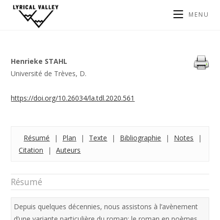
MENU
Henrieke STAHL
Université de Trèves, D.
https://doi.org/10.26034/la.tdl.2020.561
Résumé
|
Plan
|
Texte
|
Bibliographie
|
Notes
|
Citation
|
Auteurs
Résumé
Depuis quelques décennies, nous assistons à l’avènement
d’une variante particulière du roman: le roman en poèmes