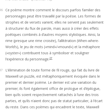
Ce poème montre comment le discours parfois familier des
36
personnages peut être travaillé par la poésie. Les formes de
strophes et de versets varient; elles ne servent pas seulement
à structurer du flux de parole, mais aussi à créer des effets
poétiques combinés à d’autres moyens stylistiques. Ainsi, la
rime (presque une rime croisée), l’allitération (When-where-
World’s), le jeu de mots («mind»/«mound») et la métaphore
(«oyster») contribuent tous à symboliser et souligner
27
l’expérience du personnage.
L’élimination de toute forme de fil rouge, qui fait du livre de
37
Maxwell un puzzle, est métaphoriquement évoquée dans le
premier et dernier poème. Le dernier est une variation du
premier; ils font également office de prologue et d’épilogue,
bien qu’ils soient respectivement rattachés à l’une des trois
parties, et qu’ils n’aient donc pas de statut particulier, à l’écart
du reste. Dans ces poèmes qui encadrent le texte, Maxwell