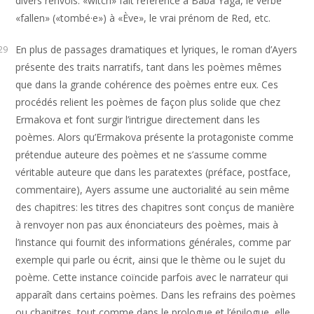
divers renvois: «witch» fait référence à Baba Yaga, le verbe
«fallen» («tombé·e») à «Ève», le vrai prénom de Red, etc.
En plus de passages dramatiques et lyriques, le roman d’Ayers
29
présente des traits narratifs, tant dans les poèmes mêmes
que dans la grande cohérence des poèmes entre eux. Ces
procédés relient les poèmes de façon plus solide que chez
Ermakova et font surgir l’intrigue directement dans les
poèmes. Alors qu’Ermakova présente la protagoniste comme
prétendue auteure des poèmes et ne s’assume comme
véritable auteure que dans les paratextes (préface, postface,
commentaire), Ayers assume une auctorialité au sein même
des chapitres: les titres des chapitres sont conçus de manière
à renvoyer non pas aux énonciateurs des poèmes, mais à
l’instance qui fournit des informations générales, comme par
exemple qui parle ou écrit, ainsi que le thème ou le sujet du
poème. Cette instance coïncide parfois avec le narrateur qui
apparaît dans certains poèmes. Dans les refrains des poèmes
ou chapitres, tout comme dans le prologue et l’épilogue, elle