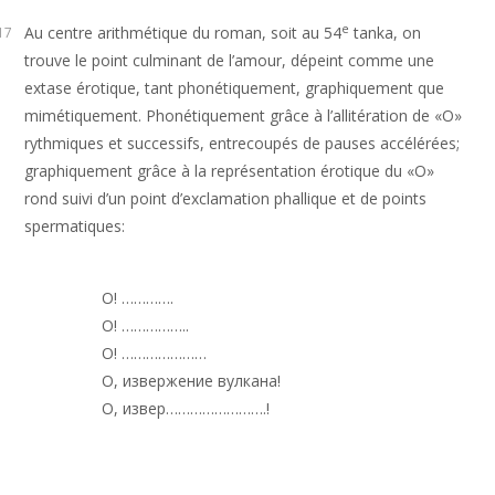
e
Au centre arithmétique du roman, soit au 54
tanka, on
17
trouve le point culminant de l’amour, dépeint comme une
extase érotique, tant phonétiquement, graphiquement que
mimétiquement. Phonétiquement grâce à l’allitération de «O»
rythmiques et successifs, entrecoupés de pauses accélérées;
graphiquement grâce à la représentation érotique du «O»
rond suivi d’un point d’exclamation phallique et de points
spermatiques:
О! ………….
О! ……………..
О! …………………
О, извержение вулкана!
О, извер…………………….!