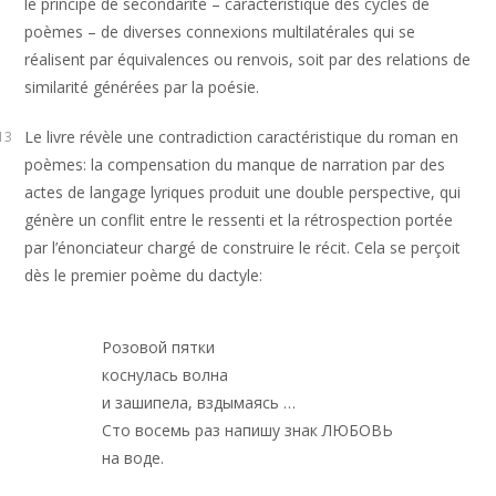
le principe de secondarité – caractéristique des cycles de
poèmes – de diverses connexions multilatérales qui se
réalisent par équivalences ou renvois, soit par des relations de
similarité générées par la poésie.
Le livre révèle une contradiction caractéristique du roman en
13
poèmes: la compensation du manque de narration par des
actes de langage lyriques produit une double perspective, qui
génère un conflit entre le ressenti et la rétrospection portée
par l’énonciateur chargé de construire le récit. Cela se perçoit
dès le premier poème du dactyle:
Розовой пятки
коснулась волна
и зашипела, вздымаясь …
Сто восемь раз напишу знак ЛЮБОВЬ
на воде.