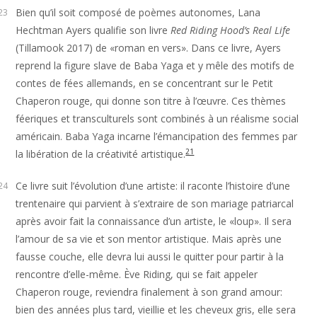
Bien qu’il soit composé de poèmes autonomes, Lana
23
Hechtman Ayers qualifie son livre
Red Riding Hood’s Real Life
(Tillamook 2017) de «roman en vers». Dans ce livre, Ayers
reprend la figure slave de Baba Yaga et y mêle des motifs de
contes de fées allemands, en se concentrant sur le Petit
Chaperon rouge, qui donne son titre à l’œuvre. Ces thèmes
féeriques et transculturels sont combinés à un réalisme social
américain. Baba Yaga incarne l’émancipation des femmes par
21
la libération de la créativité artistique.
Ce livre suit l’évolution d’une artiste: il raconte l’histoire d’une
24
trentenaire qui parvient à s’extraire de son mariage patriarcal
après avoir fait la connaissance d’un artiste, le «loup». Il sera
l’amour de sa vie et son mentor artistique. Mais après une
fausse couche, elle devra lui aussi le quitter pour partir à la
rencontre d’elle-même. Ève Riding, qui se fait appeler
Chaperon rouge, reviendra finalement à son grand amour:
bien des années plus tard, vieillie et les cheveux gris, elle sera