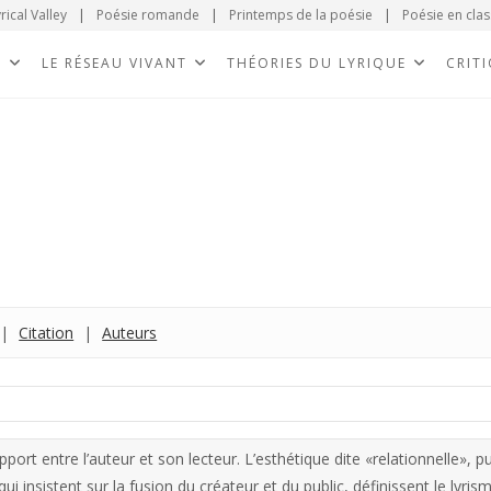
rical Valley
|
Poésie romande
|
Printemps de la poésie
|
Poésie en clas
E
LE RÉSEAU VIVANT
THÉORIES DU LYRIQUE
CRIT
|
Citation
|
Auteurs
ort entre l’auteur et son lecteur. L’esthétique dite «relationnelle», pu
ui insistent sur la fusion du créateur et du public, définissent le lyris