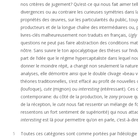
nos critères de jugement? Qu’est-ce qui nous fait aimer tell
divergences ou au contraire les curieuses symétries dans la 
propriétés des œuvres, sur les particularités du public, touj
producteurs et de la longue chaîne des intermédiaires ou, 
livres-clés malheureusement non traduits en français,
Ugly
questions ne peut pas faire abstraction des conditions maté
nôtre. Sans suivre le ton apocalyptique des thèses sur l’ind
part de l’idée que le régime hypercapitaliste dans lequel no
donner le moindre répit, a changé non seulement la nature
analyses, elle démontre ainsi que le double clivage «beau v
théories traditionnelles, s’est effacé au profit de nouvell
(loufoque),
cute
(mignon) ou
interesting
(intéressant). Ces c
contemporaine: du côté de la production, le
zany
prouve que
de la réception, le
cute
nous fait ressentir un mélange de 
ressentons un fort sentiment de supériorité) qui nous atta
interesting
est là pour permettre qu’on en parle, c’est-à-dire
Toutes ces catégories sont comme portées par l’idéologie d
5