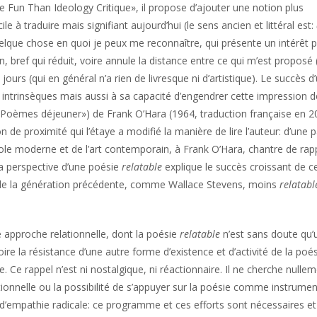
Fun Than Ideology Critique», il propose d’ajouter une notion plus
ficile à traduire mais signifiant aujourd’hui (le sens ancien et littéral est:
quelque chose en quoi je peux me reconnaître, qui présente un intérêt 
, bref qui réduit, voire annule la distance entre ce qui m’est proposé 
jours (qui en général n’a rien de livresque ni d’artistique). Le succès d
 intrinsèques mais aussi à sa capacité d’engendrer cette impression d
Poèmes déjeuner») de Frank O’Hara (1964, traduction française en 2
n de proximité qui l’étaye a modifié la manière de lire l’auteur: d’une p
ole moderne et de l’art contemporain, à Frank O’Hara, chantre de rap
s la perspective d’une poésie
relatable
explique le succès croissant de c
» de la génération précédente, comme Wallace Stevens, moins
relatabl
e approche relationnelle, dont la poésie
relatable
n’est sans doute qu’
re la résistance d’une autre forme d’existence et d’activité de la poé
. Ce rappel n’est ni nostalgique, ni réactionnaire. Il ne cherche nulle
tionnelle ou la possibilité de s’appuyer sur la poésie comme instrume
d’empathie radicale: ce programme et ces efforts sont nécessaires et 