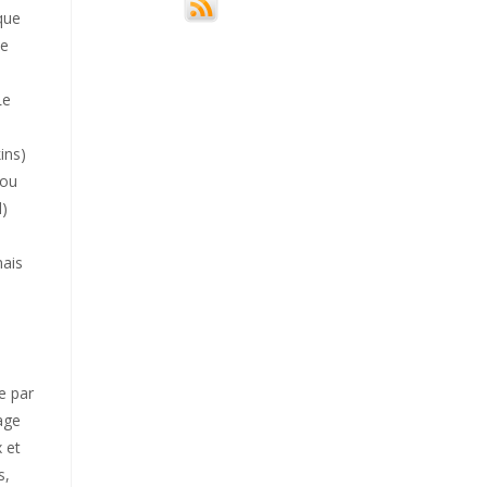
que
ue
Le
ins)
 ou
l)
mais
e par
lage
 et
s,