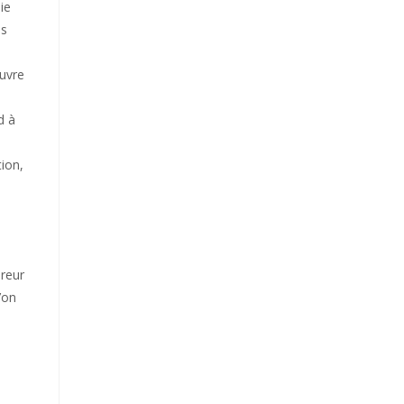
ie
as
œuvre
d à
tion,
ereur
’on
e