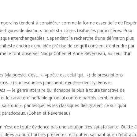
temporains tendent à considérer comme la forme essentielle de l’expé
e figures de discours ou de structures textuelles particulières. Pour
sque interchangeables. Cependant la recherche d’une définition plus
nifeste encore d’une idée précise de ce qu’il convient d’entendre par
omme le font observer Nadja Cohen et Anne Reverseau, au seuil d’un
es («la poésie, c’est…», «poète est celui qui…») de prescriptions
 être…») sur lesquelles planchent régulièrement lycéens et
pos
— le genre littéraire qui échappe le plus à toute tentative de
ns et le caractère ineffable qu’on lui confère parfois sembleraient
-sais-quoi», par lesquelles les classiques désignaient ce sur quoi
s et paradoxaux. (Cohen et Reverseau)
on n’est de toute évidence pas une solution très satisfaisante. Quitte à
 idées aujourd’hui très présentes, et tout en sachant qu’en l’état act