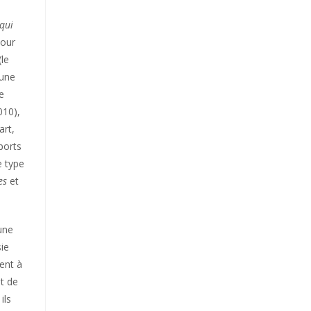
qui
pour
(le
’une
e
010),
art,
ports
e type
es
et
une
sie
ment à
nt de
ils