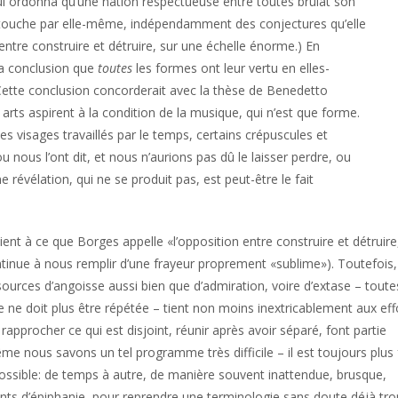
i ordonna qu’une nation respectueuse entre toutes brûlât son
us touche par elle-même, indépendamment des conjectures qu’elle
entre construire et détruire, sur une échelle énorme.) En
 la conclusion que
toutes
les formes ont leur vertu en elles-
ette conclusion concorderait avec la thèse de Benedetto
arts aspirent à la condition de la musique, qui n’est que forme.
les visages travaillés par le temps, certains crépuscules et
u nous l’ont dit, et nous n’aurions pas dû le laisser perdre, ou
e révélation, qui ne se produit pas, est peut-être le fait
ent à ce que Borges appelle «l’opposition entre construire et détruire
ntinue à nous remplir d’une frayeur proprement «sublime»). Toutefois,
rces d’angoisse aussi bien que d’admiration, voire d’extase – toute
ue ne doit plus être répétée – tient non moins inextricablement aux eff
 rapprocher ce qui est disjoint, réunir après avoir séparé, font partie
me nous savons un tel programme très difficile – il est toujours plus 
mpossible: de temps à autre, de manière souvent inattendue, brusque,
ts d’épiphanie, pour reprendre une terminologie sans doute déjà tro