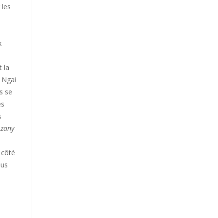
 les
x
 la
, Ngai
is se
es
s
e
zany
 côté
ous