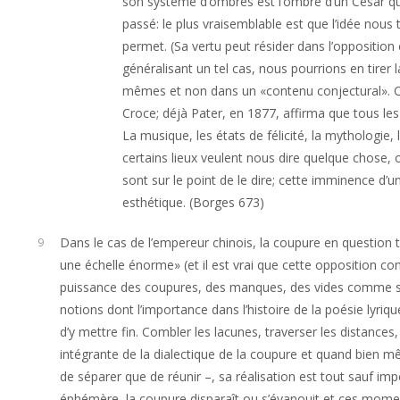
son système d’ombres est l’ombre d’un César qu
passé: le plus vraisemblable est que l’idée no
permet. (Sa vertu peut résider dans l’opposition 
généralisant un tel cas, nous pourrions en tirer
mêmes et non dans un «contenu conjectural». C
Croce; déjà Pater, en 1877, affirma que tous les 
La musique, les états de félicité, la mythologie, 
certains lieux veulent nous dire quelque chose, o
sont sur le point de le dire; cette imminence d’un
esthétique. (Borges 673)
Dans le cas de l’empereur chinois, la coupure en question ti
9
une échelle énorme» (et il est vrai que cette opposition co
puissance des coupures, des manques, des vides comme sou
notions dont l’importance dans l’histoire de la poésie lyriq
d’y mettre fin. Combler les lacunes, traverser les distances,
intégrante de la dialectique de la coupure et quand bien mê
de séparer que de réunir –, sa réalisation est tout sauf i
éphémère, la coupure disparaît ou s’évanouit et ces momen