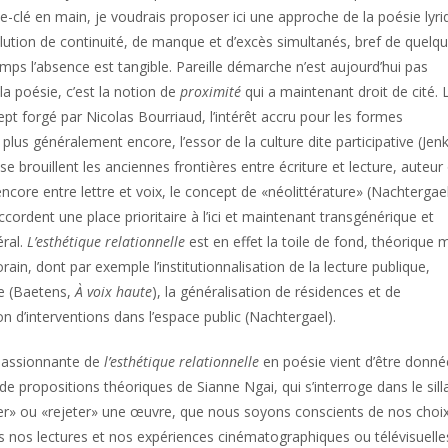
-clé en main, je voudrais proposer ici une approche de la poésie lyri
olution de continuité, de manque et d’excès simultanés, bref de quelq
mps l’absence est tangible. Pareille démarche n’est aujourd’hui pas
la poésie, c’est la notion de
proximité
qui a maintenant droit de cité. 
ept forgé par Nicolas Bourriaud, l’intérêt accru pour les formes
plus généralement encore, l’essor de la culture dite participative (Jenk
e brouillent les anciennes frontières entre écriture et lecture, auteur
core entre lettre et voix, le concept de «néolittérature» (Nachtergae
cordent une place prioritaire à l’ici et maintenant transgénérique et
éral.
L’esthétique relationnelle
est en effet la toile de fond, théorique 
in, dont par exemple l’institutionnalisation de la lecture publique,
e (Baetens,
À voix haute
), la généralisation de résidences et de
n d’interventions dans l’espace public (Nachtergael).
t passionnante de
l’esthétique relationnelle
en poésie vient d’être donné
 de propositions théoriques de Sianne Ngai, qui s’interroge dans le sil
er» ou «rejeter» une œuvre, que nous soyons conscients de nos choix
s nos lectures et nos expériences cinématographiques ou télévisuelle