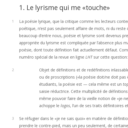
1. Le lyrisme qui me «touche»
La poésie lyrique, que la critique comme les lecteurs con
1
poétique, n’est pas seulement affaire de mots, ni du reste d
beaucoup d’entre nous, poésie et lyrisme sont devenus pre
appropriée du lyrisme est compliquée par l’absence plus ma
poésie, dont toute définition fait actuellement défaut. C
numéro spécial de la revue en ligne
LHT
sur cette question:
Objet de définitions et de redéfinitions inlassabl
2
ou de proscriptions («la poésie doit/ne doit pas
étudiants, la poésie est — cela même est un
to
saisie réductrice. Cette multiplicité de définitio
même pouvoir faire de la vieille notion de «je-ne
achoppe le
logos
, l’un de ses traits définitoire
Se réfugier dans le «je ne sais quoi» en matière de définiti
3
prendre le contre-pied, mais un peu seulement, de certaines