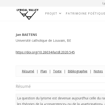
Ly
PROJET
PATRIMOINE POÉTIQU
Jan BAETENS
Université catholique de Louvain, BE
https://doi.org/10.26034/la.tdl.2020.545
Résumé
|
Plan
|
Texte
|
Bibliographie
|
Notes
Résumé
La question du lyrisme est devenue aujourd’hui celle du rapp
les théories de la «convergence» ou de la «participation», q