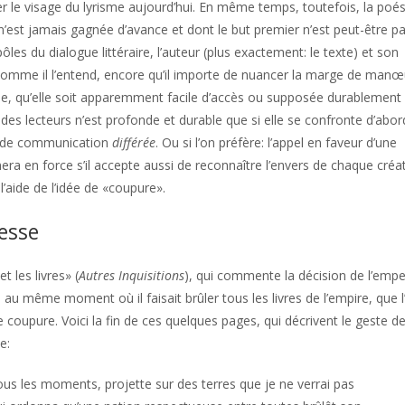
ser le visage du lyrisme aujourd’hui. En même temps, toutefois, la poés
’est jamais gagnée d’avance et dont le but premier n’est peut-être p
les du dialogue littéraire, l’auteur (plus exactement: le texte) et son
rit comme il l’entend, encore qu’il importe de nuancer la marge de man
ie, qu’elle soit apparemment facile d’accès ou supposée durablement
des lecteurs n’est profonde et durable que si elle se confronte d’abor
, de communication
différée
. Ou si l’on préfère: l’appel en faveur d’une
era en force s’il accepte aussi de reconnaître l’envers de chaque créa
’aide de l’idée de «coupure».
esse
 les livres» (
Autres Inquisitions
), qui commente la décision de l’emp
e au même moment où il faisait brûler tous les livres de l’empire, que l
e coupure. Voici la fin de ces quelques pages, qui décrivent le geste d
e:
us les moments, projette sur des terres que je ne verrai pas