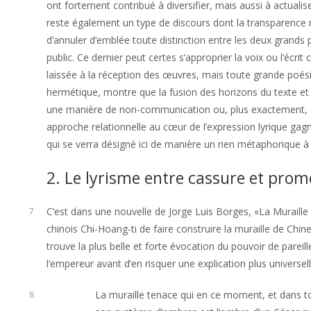
ont fortement contribué à diversifier, mais aussi à actuali
reste également un type de discours dont la transparence n
d’annuler d’emblée toute distinction entre les deux grands pô
public. Ce dernier peut certes s’approprier la voix ou l’éc
laissée à la réception des œuvres, mais toute grande poés
hermétique, montre que la fusion des horizons du texte et 
une manière de non-communication ou, plus exactement
approche relationnelle au cœur de l’expression lyrique gagn
qui se verra désigné ici de manière un rien métaphorique à l
2. Le lyrisme entre cassure et prom
C’est dans une nouvelle de Jorge Luis Borges, «La Muraille et
7
chinois Chi-Hoang-ti de faire construire la muraille de Chin
trouve la plus belle et forte évocation du pouvoir de pareill
l’empereur avant d’en risquer une explication plus universell
La muraille tenace qui en ce moment, et dans to
8