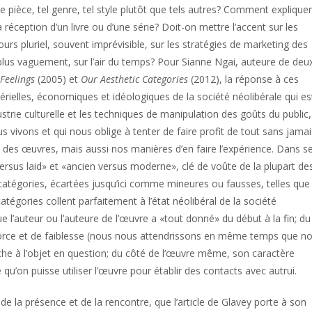
e pièce, tel genre, tel style plutôt que tels autres? Comment expliquer
réception d’un livre ou d’une série? Doit-on mettre l’accent sur les
ours pluriel, souvent imprévisible, sur les stratégies de marketing des
plus vaguement, sur l’air du temps? Pour Sianne Ngai, auteure de deu
 Feelings
(2005) et
Our Aesthetic Categories
(2012), la réponse à ces
rielles, économiques et idéologiques de la société néolibérale qui est
ustrie culturelle et les techniques de manipulation des goûts du public
us vivons et qui nous oblige à tenter de faire profit de tout sans jama
 des œuvres, mais aussi nos manières d’en faire l’expérience. Dans s
ersus laid» et «ancien versus moderne», clé de voûte de la plupart de
es catégories, écartées jusqu’ici comme mineures ou fausses, telles qu
atégories collent parfaitement à l’état néolibéral de la société
 l’auteur ou l’auteure de l’œuvre a «tout donné» du début à la fin; du
force et de faiblesse (nous nous attendrissons en même temps que n
che à l’objet en question; du côté de l’œuvre même, son caractère
 qu’on puisse utiliser l’œuvre pour établir des contacts avec autrui.
e la présence et de la rencontre, que l’article de Glavey porte à son