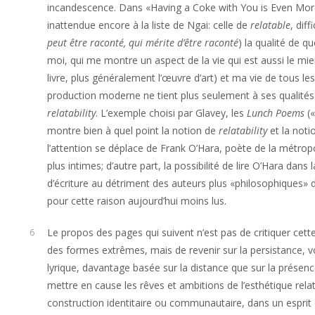
incandescence. Dans «Having a Coke with You is Even More 
inattendue encore à la liste de Ngai: celle de
relatable
, dif
peut être raconté, qui mérite d’être raconté
) la qualité de 
moi, qui me montre un aspect de la vie qui est aussi le mien
livre, plus généralement l’œuvre d’art) et ma vie de tous les 
production moderne ne tient plus seulement à ses qualités
relatability
. L’exemple choisi par Glavey, les
Lunch Poems
(«
montre bien à quel point la notion de
relatability
et la notio
l’attention se déplace de Frank O’Hara, poète de la métrop
plus intimes; d’autre part, la possibilité de lire O’Hara dan
d’écriture au détriment des auteurs plus «philosophiques
pour cette raison aujourd’hui moins lus.
Le propos des pages qui suivent n’est pas de critiquer cett
6
des formes extrêmes, mais de revenir sur la persistance, voi
lyrique, davantage basée sur la distance que sur la présence
mettre en cause les rêves et ambitions de l’esthétique rela
construction identitaire ou communautaire, dans un esprit 