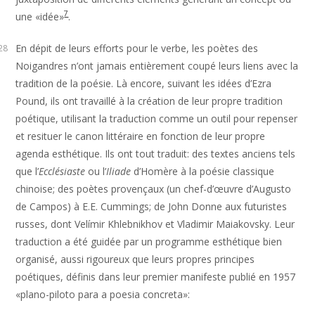
7
une «idée»
.
En dépit de leurs efforts pour le verbe, les poètes des
28
Noigandres n’ont jamais entièrement coupé leurs liens avec la
tradition de la poésie. Là encore, suivant les idées d’Ezra
Pound, ils ont travaillé à la création de leur propre tradition
poétique, utilisant la traduction comme un outil pour repenser
et resituer le canon littéraire en fonction de leur propre
agenda esthétique. Ils ont tout traduit: des textes anciens tels
que l’
Ecclésiaste
ou l’
Iliade
d’Homère à la poésie classique
chinoise; des poètes provençaux (un chef-d’œuvre d’Augusto
de Campos) à E.E. Cummings; de John Donne aux futuristes
russes, dont Velímir Khlebnikhov et Vladimir Maiakovsky. Leur
traduction a été guidée par un programme esthétique bien
organisé, aussi rigoureux que leurs propres principes
poétiques, définis dans leur premier manifeste publié en 1957
«plano-piloto para a poesia concreta»: