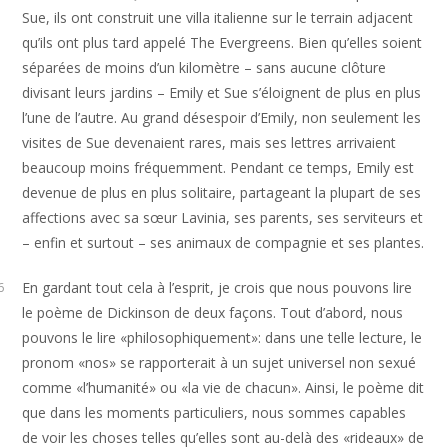
Sue, ils ont construit une villa italienne sur le terrain adjacent
qu’ils ont plus tard appelé The Evergreens. Bien qu’elles soient
séparées de moins d’un kilomètre – sans aucune clôture
divisant leurs jardins – Emily et Sue s’éloignent de plus en plus
l’une de l’autre. Au grand désespoir d’Emily, non seulement les
visites de Sue devenaient rares, mais ses lettres arrivaient
beaucoup moins fréquemment. Pendant ce temps, Emily est
devenue de plus en plus solitaire, partageant la plupart de ses
affections avec sa sœur Lavinia, ses parents, ses serviteurs et
– enfin et surtout – ses animaux de compagnie et ses plantes.
En gardant tout cela à l’esprit, je crois que nous pouvons lire
6
le poème de Dickinson de deux façons. Tout d’abord, nous
pouvons le lire «philosophiquement»: dans une telle lecture, le
pronom «nos» se rapporterait à un sujet universel non sexué
comme «l’humanité» ou «la vie de chacun». Ainsi, le poème dit
que dans les moments particuliers, nous sommes capables
de voir les choses telles qu’elles sont au-delà des «rideaux» de