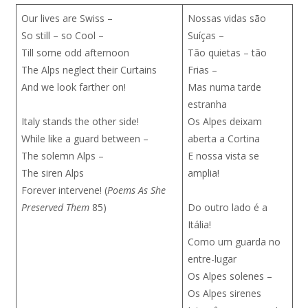
Our lives are Swiss –
Nossas vidas são
So still – so Cool –
Suíças –
Till some odd afternoon
Tão quietas – tão
The Alps neglect their Curtains
Frias –
And we look farther on!
Mas numa tarde
estranha
Italy stands the other side!
Os Alpes deixam
While like a guard between –
aberta a Cortina
The solemn Alps –
E nossa vista se
The siren Alps
amplia!
Forever intervene! (
Poems As She
Preserved Them
85)
Do outro lado é a
Itália!
Como um guarda no
entre-lugar
Os Alpes solenes –
Os Alpes sirenes