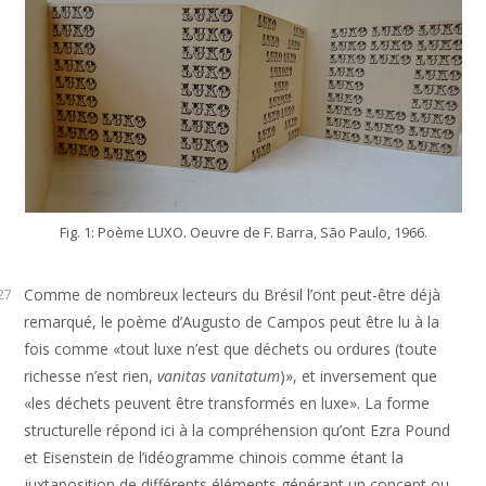
Fig. 1: Poème LUXO. Oeuvre de F. Barra, São Paulo, 1966.
Comme de nombreux lecteurs du Brésil l’ont peut-être déjà
27
remarqué, le poème d’Augusto de Campos peut être lu à la
fois comme «tout luxe n’est que déchets ou ordures (toute
richesse n’est rien,
vanitas vanitatum
)», et inversement que
«les déchets peuvent être transformés en luxe». La forme
structurelle répond ici à la compréhension qu’ont Ezra Pound
et Eisenstein de l’idéogramme chinois comme étant la
juxtaposition de différents éléments générant un concept ou