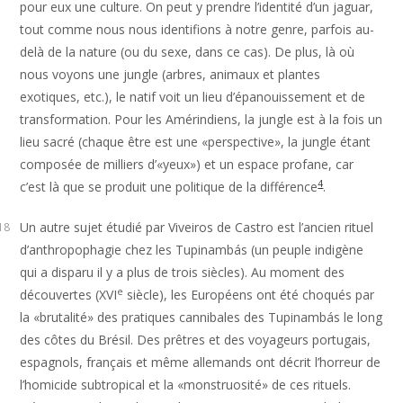
pour eux une culture. On peut y prendre l’identité d’un jaguar,
tout comme nous nous identifions à notre genre, parfois au-
delà de la nature (ou du sexe, dans ce cas). De plus, là où
nous voyons une jungle (arbres, animaux et plantes
exotiques, etc.), le natif voit un lieu d’épanouissement et de
transformation. Pour les Amérindiens, la jungle est à la fois un
lieu sacré (chaque être est une «perspective», la jungle étant
composée de milliers d’«yeux») et un espace profane, car
4
c’est là que se produit une politique de la différence
.
Un autre sujet étudié par Viveiros de Castro est l’ancien rituel
18
d’anthropophagie chez les Tupinambás (un peuple indigène
qui a disparu il y a plus de trois siècles). Au moment des
e
découvertes (XVI
siècle), les Européens ont été choqués par
la «brutalité» des pratiques cannibales des Tupinambás le long
des côtes du Brésil. Des prêtres et des voyageurs portugais,
espagnols, français et même allemands ont décrit l’horreur de
l’homicide subtropical et la «monstruosité» de ces rituels.