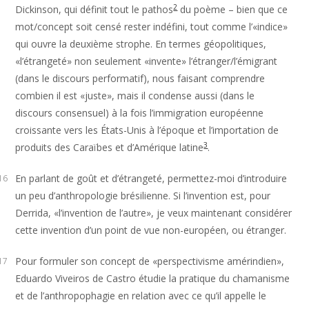
2
Dickinson, qui définit tout le pathos
du poème – bien que ce
mot/concept soit censé rester indéfini, tout comme l’«indice»
qui ouvre la deuxième strophe. En termes géopolitiques,
«l’étrangeté» non seulement «invente» l’étranger/l’émigrant
(dans le discours performatif), nous faisant comprendre
combien il est «juste», mais il condense aussi (dans le
discours consensuel) à la fois l’immigration européenne
croissante vers les États-Unis à l’époque et l’importation de
3
produits des Caraïbes et d’Amérique latine
.
En parlant de goût et d’étrangeté, permettez-moi d’introduire
16
un peu d’anthropologie brésilienne. Si l’invention est, pour
Derrida, «l’invention de l’autre», je veux maintenant considérer
cette invention d’un point de vue non-européen, ou étranger.
Pour formuler son concept de «perspectivisme amérindien»,
17
Eduardo Viveiros de Castro étudie la pratique du chamanisme
et de l’anthropophagie en relation avec ce qu’il appelle le