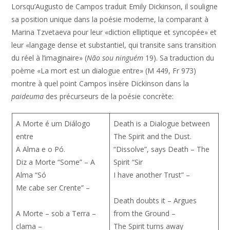
Lorsqu’Augusto de Campos traduit Emily Dickinson, il souligne
sa position unique dans la poésie moderne, la comparant à
Marina Tzvetaeva pour leur «diction elliptique et syncopée» et
leur «langage dense et substantiel, qui transite sans transition
du réel à l’imaginaire» (
Não sou ninguém
19). Sa traduction du
poème «La mort est un dialogue entre» (M 449, Fr 973)
montre à quel point Campos insère Dickinson dans la
paideuma
des précurseurs de la poésie concrète:
A Morte é um Diálogo
Death is a Dialogue between
entre
The Spirit and the Dust.
A Alma e o Pó.
“Dissolve”, says Death – The
Diz a Morte “Some” – A
Spirit “Sir
Alma “Só
I have another Trust” –
Me cabe ser Crente” –
Death doubts it – Argues
A Morte – sob a Terra –
from the Ground –
clama –
The Spirit turns away