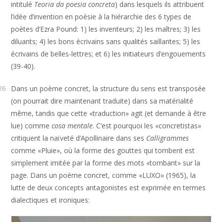
intitulé
Teoria da poesia concreta
) dans lesquels ils attribuent
l’idée d’invention en poésie à la hiérarchie des 6 types de
poètes d’Ezra Pound: 1) les inventeurs; 2) les maîtres; 3) les
diluants; 4) les bons écrivains sans qualités saillantes; 5) les
écrivains de belles-lettres; et 6) les initiateurs d’engouements
(39-40).
Dans un poème concret, la structure du sens est transposée
26
(on pourrait dire maintenant traduite) dans sa matérialité
même, tandis que cette «traduction» agit (et demande à être
lue) comme
cosa mentale
. C’est pourquoi les «concretistas»
critiquent la naïveté d’Apollinaire dans ses
Calligrammes
comme «Pluie», où la forme des gouttes qui tombent est
simplement imitée par la forme des mots «tombant» sur la
page. Dans un poème concret, comme «LUXO» (1965), la
lutte de deux concepts antagonistes est exprimée en termes
dialectiques et ironiques: