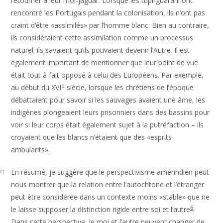
retourner à leur moi-jaguar. Lorsque les tupi-guarani ont
rencontré les Portugais pendant la colonisation, ils n’ont pas
craint d’être «assimilés» par l’homme blanc. Bien au contraire,
ils considéraient cette assimilation comme un processus
naturel; ils savaient qu’ils pouvaient devenir l’Autre. Il est
également important de mentionner que leur point de vue
était tout à fait opposé à celui des Européens. Par exemple,
e
au début du XVI
siècle, lorsque les chrétiens de l’époque
débattaient pour savoir si les sauvages avaient une âme, les
indigènes plongeaient leurs prisonniers dans des bassins pour
voir si leur corps était également sujet à la putréfaction – ils
croyaient que les blancs n’étaient que des «esprits
ambulants».
En résumé, je suggère que le perspectivisme amérindien peut
21
nous montrer que la relation entre l’autochtone et l’étranger
peut être considérée dans un contexte moins «stable» que ne
6
le laisse supposer la distinction rigide entre soi et l’autre
.
Dans cette perspective, le moi et l’autre peuvent changer de