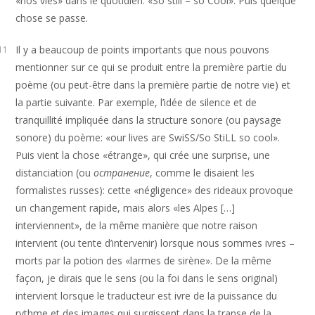
«nos vies» dans le quotidien: «So still – so Cool». Puis quelque
chose se passe.
Il y a beaucoup de points importants que nous pouvons
11
mentionner sur ce qui se produit entre la première partie du
poème (ou peut-être dans la première partie de notre vie) et
la partie suivante. Par exemple, l’idée de silence et de
tranquillité impliquée dans la structure sonore (ou paysage
sonore) du poème: «our lives are SwiSS/So StiLL so cool».
Puis vient la chose «étrange», qui crée une surprise, une
distanciation (ou
остранение
, comme le disaient les
formalistes russes): cette «négligence» des rideaux provoque
un changement rapide, mais alors «les Alpes […]
interviennent», de la même manière que notre raison
intervient (ou tente d’intervenir) lorsque nous sommes ivres –
morts par la potion des «larmes de sirène». De la même
façon, je dirais que le sens (ou la foi dans le sens original)
intervient lorsque le traducteur est ivre de la puissance du
rythme et des images qui surgissent dans la transe de la