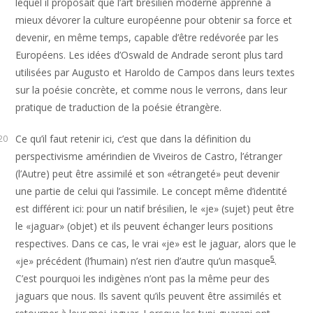
lequel il proposait que l’art brésilien moderne apprenne à
mieux dévorer la culture européenne pour obtenir sa force et
devenir, en même temps, capable d’être redévorée par les
Européens. Les idées d’Oswald de Andrade seront plus tard
utilisées par Augusto et Haroldo de Campos dans leurs textes
sur la poésie concrète, et comme nous le verrons, dans leur
pratique de traduction de la poésie étrangère.
Ce qu’il faut retenir ici, c’est que dans la définition du
20
perspectivisme amérindien de Viveiros de Castro, l’étranger
(l’Autre) peut être assimilé et son «étrangeté» peut devenir
une partie de celui qui l’assimile. Le concept même d’identité
est différent ici: pour un natif brésilien, le «je» (sujet) peut être
le «jaguar» (objet) et ils peuvent échanger leurs positions
respectives. Dans ce cas, le vrai «je» est le jaguar, alors que le
5
«je» précédent (l’humain) n’est rien d’autre qu’un masque
.
C’est pourquoi les indigènes n’ont pas la même peur des
jaguars que nous. Ils savent qu’ils peuvent être assimilés et