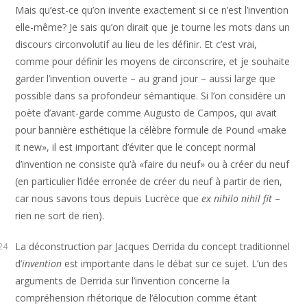
Mais qu’est-ce qu’on invente exactement si ce n’est l’invention
elle-même? Je sais qu’on dirait que je tourne les mots dans un
discours circonvolutif au lieu de les définir. Et c’est vrai,
comme pour définir les moyens de circonscrire, et je souhaite
garder l’invention ouverte – au grand jour – aussi large que
possible dans sa profondeur sémantique. Si l’on considère un
poète d’avant-garde comme Augusto de Campos, qui avait
pour bannière esthétique la célèbre formule de Pound «make
it new», il est important d’éviter que le concept normal
d’invention ne consiste qu’à «faire du neuf» ou à créer du neuf
(en particulier l’idée erronée de créer du neuf à partir de rien,
car nous savons tous depuis Lucrèce que
ex nihilo nihil fit
–
rien ne sort de rien).
La déconstruction par Jacques Derrida du concept traditionnel
24
d’
invention
est importante dans le débat sur ce sujet. L’un des
arguments de Derrida sur l’invention concerne la
compréhension rhétorique de l’élocution comme étant