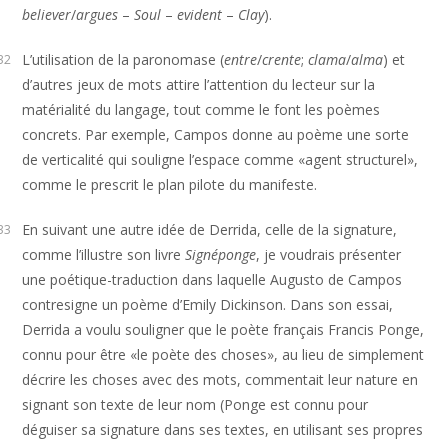
believer
/
argues
–
Soul
–
evident
–
Clay
).
L’utilisation de la paronomase (
entre
/
crente
;
clama
/
alma
) et
32
d’autres jeux de mots attire l’attention du lecteur sur la
matérialité du langage, tout comme le font les poèmes
concrets. Par exemple, Campos donne au poème une sorte
de verticalité qui souligne l’espace comme «agent structurel»,
comme le prescrit le plan pilote du manifeste.
En suivant une autre idée de Derrida, celle de la signature,
33
comme l’illustre son livre
Signéponge
, je voudrais présenter
une poétique-traduction dans laquelle Augusto de Campos
contresigne un poème d’Emily Dickinson. Dans son essai,
Derrida a voulu souligner que le poète français Francis Ponge,
connu pour être «le poète des choses», au lieu de simplement
décrire les choses avec des mots, commentait leur nature en
signant son texte de leur nom (Ponge est connu pour
déguiser sa signature dans ses textes, en utilisant ses propres