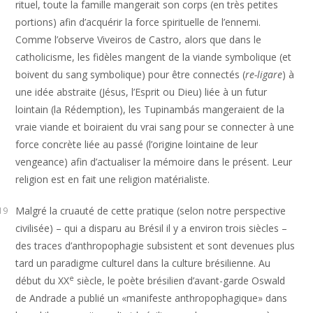
rituel, toute la famille mangerait son corps (en très petites
portions) afin d’acquérir la force spirituelle de l’ennemi.
Comme l’observe Viveiros de Castro, alors que dans le
catholicisme, les fidèles mangent de la viande symbolique (et
boivent du sang symbolique) pour être connectés (
re-ligare
) à
une idée abstraite (Jésus, l’Esprit ou Dieu) liée à un futur
lointain (la Rédemption), les Tupinambás mangeraient de la
vraie viande et boiraient du vrai sang pour se connecter à une
force concrète liée au passé (l’origine lointaine de leur
vengeance) afin d’actualiser la mémoire dans le présent. Leur
religion est en fait une religion matérialiste.
Malgré la cruauté de cette pratique (selon notre perspective
19
civilisée) – qui a disparu au Brésil il y a environ trois siècles –
des traces d’anthropophagie subsistent et sont devenues plus
tard un paradigme culturel dans la culture brésilienne. Au
e
début du XX
siècle, le poète brésilien d’avant-garde Oswald
de Andrade a publié un «manifeste anthropophagique» dans