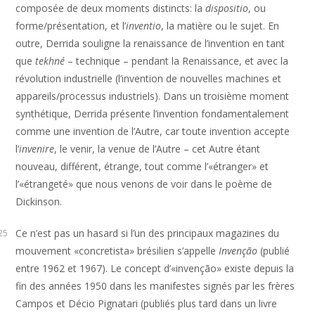
composée de deux moments distincts: la
dispositio
, ou
forme/présentation, et l’
inventio
, la matière ou le sujet. En
outre, Derrida souligne la renaissance de l’invention en tant
que
tekhné
– technique – pendant la Renaissance, et avec la
révolution industrielle (l’invention de nouvelles machines et
appareils/processus industriels). Dans un troisième moment
synthétique, Derrida présente l’invention fondamentalement
comme une invention de l’Autre, car toute invention accepte
l’
invenire
, le venir, la venue de l’Autre – cet Autre étant
nouveau, différent, étrange, tout comme l’«étranger» et
l’«étrangeté» que nous venons de voir dans le poème de
Dickinson.
Ce n’est pas un hasard si l’un des principaux magazines du
25
mouvement «concretista» brésilien s’appelle
Invenção
(publié
entre 1962 et 1967). Le concept d’«invenção» existe depuis la
fin des années 1950 dans les manifestes signés par les frères
Campos et Décio Pignatari (publiés plus tard dans un livre