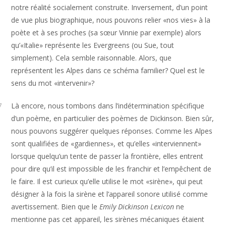
notre réalité socialement construite. Inversement, d’un point
de vue plus biographique, nous pouvons relier «nos vies» à la
poète et à ses proches (sa sœur Vinnie par exemple) alors
qu’«Italie» représente les Evergreens (ou Sue, tout
simplement). Cela semble raisonnable. Alors, que
représentent les Alpes dans ce schéma familier? Quel est le
sens du mot «intervenir»?
Là encore, nous tombons dans l’indétermination spécifique
7
d’un poème, en particulier des poèmes de Dickinson. Bien sûr,
nous pouvons suggérer quelques réponses. Comme les Alpes
sont qualifiées de «gardiennes», et qu’elles «interviennent»
lorsque quelqu’un tente de passer la frontière, elles entrent
pour dire qu’il est impossible de les franchir et l’empêchent de
le faire. Il est curieux qu’elle utilise le mot «sirène», qui peut
désigner à la fois la sirène et l’appareil sonore utilisé comme
avertissement. Bien que le
Emily Dickinson Lexicon
ne
mentionne pas cet appareil, les sirènes mécaniques étaient