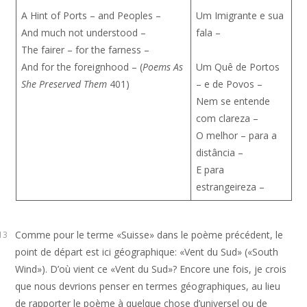
A Hint of Ports – and Peoples –
Um Imigrante e sua
And much not understood –
fala –
The fairer – for the farness –
And for the foreignhood – (
Poems As
Um Quê de Portos
She Preserved Them
401)
– e de Povos –
Nem se entende
com clareza –
O melhor – para a
distância –
E para
estrangeireza –
Comme pour le terme «Suisse» dans le poème précédent, le
13
point de départ est ici géographique: «Vent du Sud» («South
Wind»). D’où vient ce «Vent du Sud»? Encore une fois, je crois
que nous devrions penser en termes géographiques, au lieu
de rapporter le poème à quelque chose d’universel ou de