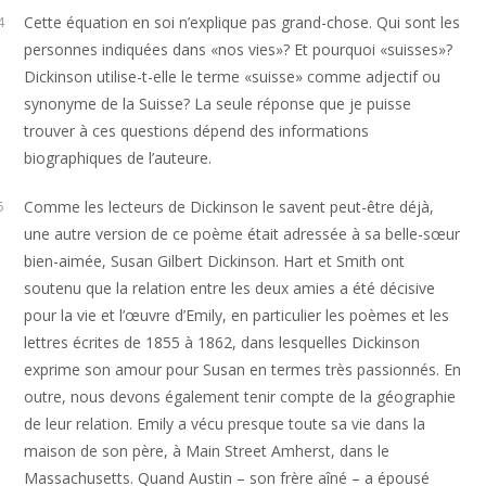
Cette équation en soi n’explique pas grand-chose. Qui sont les
4
personnes indiquées dans «nos vies»? Et pourquoi «suisses»?
Dickinson utilise-t-elle le terme «suisse» comme adjectif ou
synonyme de la Suisse? La seule réponse que je puisse
trouver à ces questions dépend des informations
biographiques de l’auteure.
Comme les lecteurs de Dickinson le savent peut-être déjà,
5
une autre version de ce poème était adressée à sa belle-sœur
bien-aimée, Susan Gilbert Dickinson. Hart et Smith ont
soutenu que la relation entre les deux amies a été décisive
pour la vie et l’œuvre d’Emily, en particulier les poèmes et les
lettres écrites de 1855 à 1862, dans lesquelles Dickinson
exprime son amour pour Susan en termes très passionnés. En
outre, nous devons également tenir compte de la géographie
de leur relation. Emily a vécu presque toute sa vie dans la
maison de son père, à Main Street Amherst, dans le
Massachusetts. Quand Austin – son frère aîné – a épousé