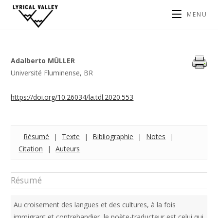
MENU
Adalberto MÜLLER
Université Fluminense, BR
https://doi.org/10.26034/la.tdl.2020.553
Résumé
|
Texte
|
Bibliographie
|
Notes
|
Citation
|
Auteurs
Résumé
Au croisement des langues et des cultures, à la fois
immigrant et contrebandier, le poète-traducteur est celui qui