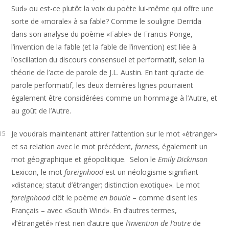
Sud» ou est-ce plutôt la voix du poète lui-même qui offre une
sorte de «morale» à sa fable? Comme le souligne Derrida
dans son analyse du poème «Fable» de Francis Ponge,
l’invention de la fable (et la fable de l’invention) est liée à
l’oscillation du discours consensuel et performatif, selon la
théorie de l’acte de parole de J.L. Austin. En tant qu’acte de
parole performatif, les deux dernières lignes pourraient
également être considérées comme un hommage à l’Autre, et
au goût de l’Autre.
Je voudrais maintenant attirer l’attention sur le mot «étranger»
15
et sa relation avec le mot précédent,
farness
, également un
mot géographique et géopolitique. Selon le
Emily Dickinson
Lexicon, le mot
foreignhood
est un néologisme signifiant
«distance; statut d’étranger; distinction exotique». Le mot
foreignhood
clôt le poème
en boucle
– comme disent les
Français ­– avec «South Wind». En d’autres termes,
«l’étrangeté» n’est rien d’autre que
l’invention de l’autre
de