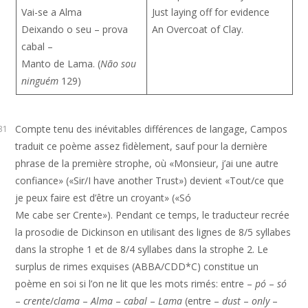
Vai-se a Alma
Just laying off for evidence
Deixando o seu – prova
An Overcoat of Clay.
cabal –
Manto de Lama. (
Não sou
ninguém
129)
Compte tenu des inévitables différences de langage, Campos
31
traduit ce poème assez fidèlement, sauf pour la dernière
phrase de la première strophe, où «Monsieur, j’ai une autre
confiance» («Sir/I have another Trust») devient «Tout/ce que
je peux faire est d’être un croyant» («Só
Me cabe ser Crente»). Pendant ce temps, le traducteur recrée
la prosodie de Dickinson en utilisant des lignes de 8/5 syllabes
dans la strophe 1 et de 8/4 syllabes dans la strophe 2. Le
surplus de rimes exquises (ABBA/CDD*C) constitue un
poème en soi si l’on ne lit que les mots rimés: entre –
pó
–
só
–
crente
/
clama
–
Alma
–
cabal
–
Lama
(entre –
dust
–
only
–