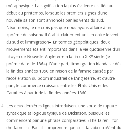
métaphysique. La signification la plus évidente est liée au
début du printemps, lorsque les premiers signes d’une
nouvelle saison sont annoncés par les vents du sud.
Néanmoins, je ne crois pas que nous ayons affaire à un
«poème de saison». Il établit clairement un lien entre le vent
1
du sud et l’immigration
. En termes géopolitiques, deux
mouvements étaient importants dans la vie quotidienne d’un
e
citoyen de Nouvelle-Angleterre à la fin du XIX
siècle (le
poème date de 1864). D’une part, l’immigration irlandaise dès
la fin des années 1850 en raison de la famine causée par
l’accélération du boom industriel de l’Angleterre, et d’autre
part, le commerce croissant entre les États-Unis et les
Caraïbes à partir de la fin des années 1860.
Les deux dernières lignes introduisent une sorte de rupture
14
syntaxique et logique typique de Dickinson, puisqu’elles
commencent par une phrase comparative: «The fairer – for
the farness». Faut-il comprendre que c’est la voix du «Vent du