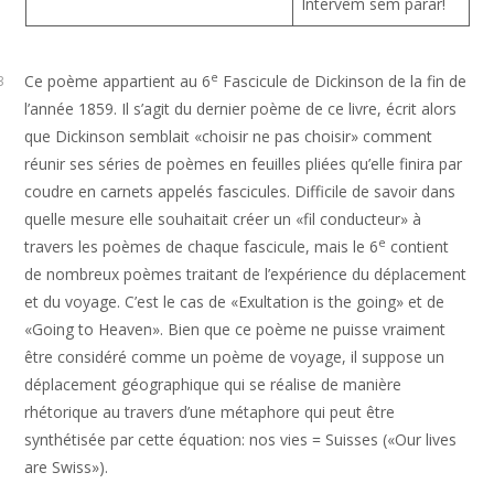
Intervêm sem parar!
e
Ce poème appartient au 6
Fascicule de Dickinson de la fin de
3
l’année 1859. Il s’agit du dernier poème de ce livre, écrit alors
que Dickinson semblait «choisir ne pas choisir» comment
réunir ses séries de poèmes en feuilles pliées qu’elle finira par
coudre en carnets appelés fascicules. Difficile de savoir dans
quelle mesure elle souhaitait créer un «fil conducteur» à
e
travers les poèmes de chaque fascicule, mais le 6
contient
de nombreux poèmes traitant de l’expérience du déplacement
et du voyage. C’est le cas de «Exultation is the going» et de
«Going to Heaven». Bien que ce poème ne puisse vraiment
être considéré comme un poème de voyage, il suppose un
déplacement géographique qui se réalise de manière
rhétorique au travers d’une métaphore qui peut être
synthétisée par cette équation: nos vies = Suisses («Our lives
are Swiss»).