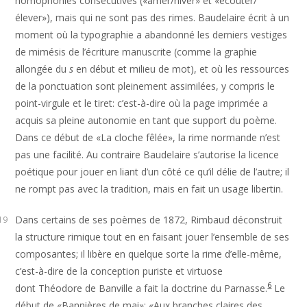
homophonies consécutives («amer/hiver» et «écouter/
élever»), mais qui ne sont pas des rimes. Baudelaire écrit à un
moment où la typographie a abandonné les derniers vestiges
de mimésis de l’écriture manuscrite (comme la graphie
allongée du
s
en début et milieu de mot), et où les ressources
de la ponctuation sont pleinement assimilées, y compris le
point-virgule et le tiret: c’est-à-dire où la page imprimée a
acquis sa pleine autonomie en tant que support du poème.
Dans ce début de «La cloche fêlée», la rime normande n’est
pas une facilité. Au contraire Baudelaire s’autorise la licence
poétique pour jouer en liant d’un côté ce qu’il délie de l’autre; il
ne rompt pas avec la tradition, mais en fait un usage libertin.
Dans certains de ses poèmes de 1872, Rimbaud déconstruit
19
la structure rimique tout en en faisant jouer l’ensemble de ses
composantes; il libère en quelque sorte la rime d’elle-même,
c’est-à-dire de la conception puriste et virtuose
6
dont Théodore de Banville a fait la doctrine du Parnasse.
Le
début de «Bannières de mai»: «Aux branches claires des