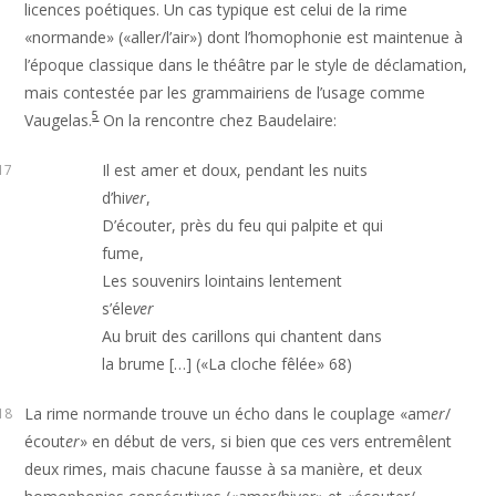
licences poétiques. Un cas typique est celui de la rime
«normande» («aller/l’air») dont l’homophonie est maintenue à
l’époque classique dans le théâtre par le style de déclamation,
mais contestée par les grammairiens de l’usage comme
5
Vaugelas.
On la rencontre chez Baudelaire:
Il est amer et doux, pendant les nuits
17
d’hi
ver
,
D’écouter, près du feu qui palpite et qui
fume,
Les souvenirs lointains lentement
s’éle
ver
Au bruit des carillons qui chantent dans
la brume […] («La cloche fêlée» 68)
La rime normande trouve un écho dans le couplage «am
er
/
18
écout
er
» en début de vers, si bien que ces vers entremêlent
deux rimes, mais chacune fausse à sa manière, et deux