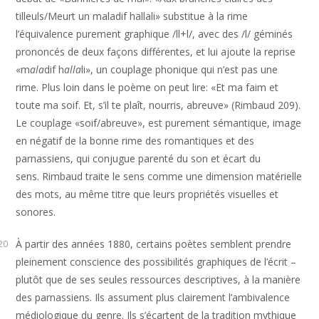
tilleuls/Meurt un maladif hallali» substitue à la rime
l’équivalence purement graphique /ll+l/, avec des /l/ géminés
prononcés de deux façons différentes, et lui ajoute la reprise
«m
ala
dif h
alla
li», un couplage phonique qui n’est pas une
rime. Plus loin dans le poème on peut lire: «Et ma faim et
toute ma soif. Et, s’il te plaît, nourris, abreuve» (Rimbaud 209).
Le couplage «soif/abreuve», est purement sémantique, image
en négatif de la bonne rime des romantiques et des
parnassiens, qui conjugue parenté du son et écart du
sens. Rimbaud traite le sens comme une dimension matérielle
des mots, au même titre que leurs propriétés visuelles et
sonores.
À partir des années 1880, certains poètes semblent prendre
20
pleinement conscience des possibilités graphiques de l’écrit –
plutôt que de ses seules ressources descriptives, à la manière
des parnassiens. Ils assument plus clairement l’ambivalence
médiologique du genre. Ils s’écartent de la tradition mythique