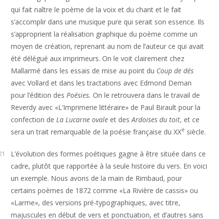
qui fait naître le poème de la voix et du chant et le fait
s’accomplir dans une musique pure qui serait son essence. Ils
s’approprient la réalisation graphique du poème comme un
moyen de création, reprenant au nom de l’auteur ce qui avait
été délégué aux imprimeurs. On le voit clairement chez
Mallarmé dans les essais de mise au point du
Coup de dés
avec Vollard et dans les tractations avec Edmond Deman
pour l’édition des
Poésies.
On le retrouvera dans le travail de
Reverdy avec «L’Imprimerie littéraire» de Paul Birault pour la
confection de
La Lucarne ovale
et des
Ardoises du toit
, et ce
e
sera un trait remarquable de la poésie française du XX
siècle.
L’évolution des formes poétiques gagne à être située dans ce
21
cadre, plutôt que rapportée à la seule histoire du vers. En voici
un exemple. Nous avons de la main de Rimbaud, pour
certains poèmes de 1872 comme «La Rivière de cassis» ou
«Larme», des versions pré-typographiques, avec titre,
majuscules en début de vers et ponctuation, et d’autres sans