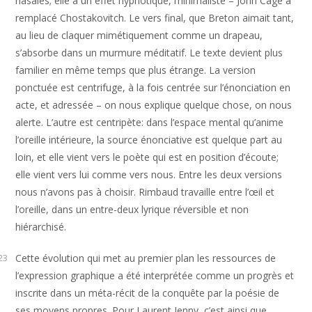
nasales; elle a un effet hypnotique, minimaliste – John Cage a
remplacé Chostakovitch. Le vers final, que Breton aimait tant,
au lieu de claquer mimétiquement comme un drapeau,
s’absorbe dans un murmure méditatif. Le texte devient plus
familier en même temps que plus étrange. La version
ponctuée est centrifuge, à la fois centrée sur l’énonciation en
acte, et adressée – on nous explique quelque chose, on nous
alerte. L’autre est centripète: dans l’espace mental qu’anime
l’oreille intérieure, la source énonciative est quelque part au
loin, et elle vient vers le poète qui est en position d’écoute;
elle vient vers lui comme vers nous. Entre les deux versions
nous n’avons pas à choisir. Rimbaud travaille entre l’œil et
l’oreille, dans un entre-deux lyrique réversible et non
hiérarchisé.
Cette évolution qui met au premier plan les ressources de
23
l’expression graphique a été interprétée comme un progrès et
inscrite dans un méta-récit de la conquête par la poésie de
ses moyens propres. Pour Laurent Jenny, c’est ainsi que