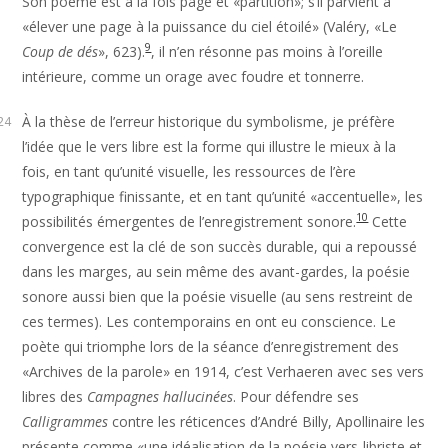
Son poème est à la fois page et «partition»; s’il parvient à
«élever une page à la puissance du ciel étoilé» (Valéry, «Le
9
Coup de dés
», 623).
, il n’en résonne pas moins à l’oreille
intérieure, comme un orage avec foudre et tonnerre.
À la thèse de l’erreur historique du symbolisme, je préfère
24
l’idée que le vers libre est la forme qui illustre le mieux à la
fois, en tant qu’unité visuelle, les ressources de l’ère
typographique finissante, et en tant qu’unité «accentuelle», les
10
possibilités émergentes de l’enregistrement sonore.
Cette
convergence est la clé de son succès durable, qui a repoussé
dans les marges, au sein même des avant-gardes, la poésie
sonore aussi bien que la poésie visuelle (au sens restreint de
ces termes). Les contemporains en ont eu conscience. Le
poète qui triomphe lors de la séance d’enregistrement des
«Archives de la parole» en 1914, c’est Verhaeren avec ses vers
libres des
Campagnes hallucinées
. Pour défendre ses
Calligrammes
contre les réticences d’André Billy, Apollinaire les
présente comme «une idéalisation de la poésie vers-libriste et