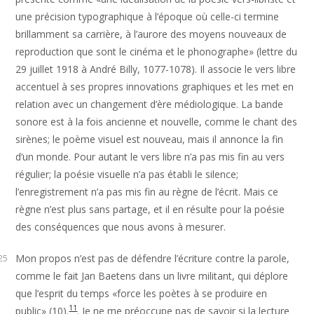
une précision typographique à l’époque où celle-ci termine
brillamment sa carrière, à l’aurore des moyens nouveaux de
reproduction que sont le cinéma et le phonographe» (lettre du
29 juillet 1918 à André Billy, 1077-1078). Il associe le vers libre
accentuel à ses propres innovations graphiques et les met en
relation avec un changement d’ère médiologique. La bande
sonore est à la fois ancienne et nouvelle, comme le chant des
sirènes; le poème visuel est nouveau, mais il annonce la fin
d’un monde. Pour autant le vers libre n’a pas mis fin au vers
régulier; la poésie visuelle n’a pas établi le silence;
l’enregistrement n’a pas mis fin au règne de l’écrit. Mais ce
règne n’est plus sans partage, et il en résulte pour la poésie
des conséquences que nous avons à mesurer.
Mon propos n’est pas de défendre l’écriture contre la parole,
25
comme le fait Jan Baetens dans un livre militant, qui déplore
que l’esprit du temps «force les poètes à se produire en
11
public» (10).
. Je ne me préoccupe pas de savoir si la lecture