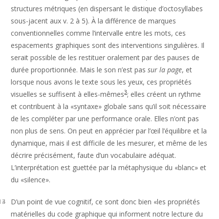
structures métriques (en dispersant le distique d’octosyllabes
sous-jacent aux v. 2 à 5). À la différence de marques
conventionnelles comme l’intervalle entre les mots, ces
espacements graphiques sont des interventions singulières. Il
serait possible de les restituer oralement par des pauses de
durée proportionnée. Mais le son n’est pas
sur la page
, et
lorsque nous avons le texte sous les yeux, ces propriétés
3
visuelles se suffisent à elles-mêmes
; elles créent un rythme
et contribuent à la «syntaxe» globale sans qu’il soit nécessaire
de les compléter par une performance orale. Elles n’ont pas
non plus de sens. On peut en apprécier par l’œil l’équilibre et la
dynamique, mais il est difficile de les mesurer, et même de les
décrire précisément, faute d’un vocabulaire adéquat.
L’interprétation est guettée par la métaphysique du «blanc» et
du «silence».
D’un point de vue cognitif, ce sont donc bien «les propriétés
13
14
matérielles du code graphique qui informent notre lecture du