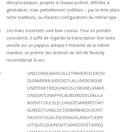
idiosyncrasiques, propres à chaque poème, difficiles à
généraliser, mais partiellement codifiées – par la rime (dans
notre tradition), ou d’autres configurations du même type.
Les traits essentiels sont bien connus. Pour en prendre
8
conscience, il suffit de regarder la transcription d’un texte
2
versifié sur un papyrus antique.
Présenté de la même
manière, un poème des
Ardoises du toit
de Reverdy
ressemblerait à ceci:
UNELONGUEAIGUILLETRAVERSELERON
9
DUNARBREUNDOIGTLALUNEBORGNE
UNEFENETREQUINOUSLORGNELAMAIS
ONDORTUNAPPELAUBORDDELEAULA
RGENTCOULELELONGDESARBRESTAFI
GUREESTUNBLOCDEMARBREOUSONT
PASSESTOUSLESOISEAUXLANUITLEBR
UITQUELQUUNFAITSIGNEDESETAIREQ