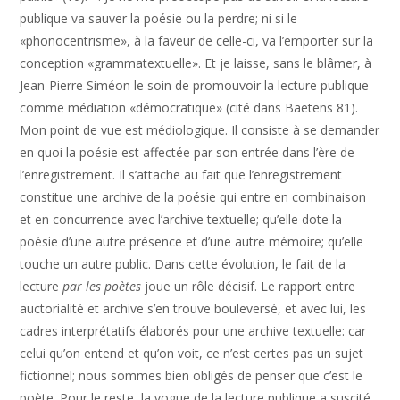
publique va sauver la poésie ou la perdre; ni si le
«phonocentrisme», à la faveur de celle-ci, va l’emporter sur la
conception «grammatextuelle». Et je laisse, sans le blâmer, à
Jean-Pierre Siméon le soin de promouvoir la lecture publique
comme médiation «démocratique» (cité dans Baetens 81).
Mon point de vue est médiologique. Il consiste à se demander
en quoi la poésie est affectée par son entrée dans l’ère de
l’enregistrement. Il s’attache au fait que l’enregistrement
constitue une archive de la poésie qui entre en combinaison
et en concurrence avec l’archive textuelle; qu’elle dote la
poésie d’une autre présence et d’une autre mémoire; qu’elle
touche un autre public. Dans cette évolution, le fait de la
lecture
par les poètes
joue un rôle décisif. Le rapport entre
auctorialité et archive s’en trouve bouleversé, et avec lui, les
cadres interprétatifs élaborés pour une archive textuelle: car
celui qu’on entend et qu’on voit, ce n’est certes pas un sujet
fictionnel; nous sommes bien obligés de penser que c’est le
poète. Pour le reste, la vogue de la lecture publique a suscité