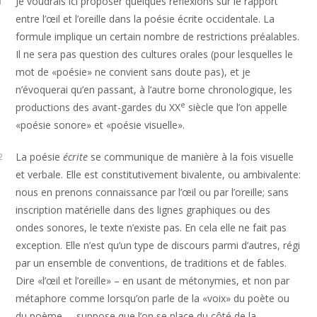
Je voudrais ici proposer quelques réflexions sur le rapport
1
entre l’œil et l’oreille dans la poésie écrite occidentale. La
formule implique un certain nombre de restrictions préalables.
Il ne sera pas question des cultures orales (pour lesquelles le
mot de «poésie» ne convient sans doute pas), et je
n’évoquerai qu’en passant, à l’autre borne chronologique, les
e
productions des avant-gardes du XX
siècle que l’on appelle
«poésie sonore» et «poésie visuelle».
La poésie
écrite
se communique de manière à la fois visuelle
2
et verbale. Elle est constitutivement bivalente, ou ambivalente:
nous en prenons connaissance par l’œil ou par l’oreille; sans
inscription matérielle dans des lignes graphiques ou des
ondes sonores, le texte n’existe pas. En cela elle ne fait pas
exception. Elle n’est qu’un type de discours parmi d’autres, régi
par un ensemble de conventions, de traditions et de fables.
Dire «l’œil et l’oreille» – en usant de métonymies, et non par
métaphore comme lorsqu’on parle de la «voix» du poète ou
du poème –, suppose que l’on se place du côté de la