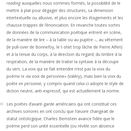
reading
auxquelles nous sommes formés, la possibilité de le
mettre à plat pour dégager des structures, sa dimension
intertextuelle ou allusive, et plus encore les étagements et les
chausse-trappes de l’énonciation. En revanche toutes sortes
de données de la communication poétique entrent en scène,
de la manière de lire – à la table ou au pupitre –, au vêtement
(le pull-over de Bonnefoy, le t-shirt trop lâche de Pierre Alferi)
et à la tenue du corps, à la direction du regard; du timbre à la
respiration, de la manière de traiter la syntaxe à la découpe
du vers. La voix qui se fait entendre n’est pas la voix du
poème ni «la voix de personne» (Valéry), mais bien la voix du
poète
en personne
, y compris quand celui-ci adopte le style de
diction neutre, anti-expressif, qui est actuellement la norme.
Les poètes d’avant-garde américains qui ont constitué ces
30
archives sonores en ont conclu que l’œuvre changeait de
statut ontologique. Charles Bernstein avance l’idée que le
poème perd son unité essentielle (ou révèle son absence