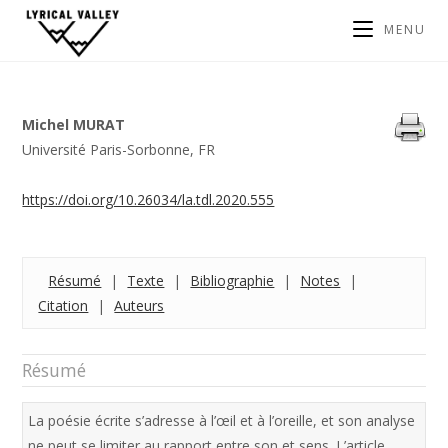
MENU
Michel MURAT
Université Paris-Sorbonne, FR
https://doi.org/10.26034/la.tdl.2020.555
Résumé
|
Texte
|
Bibliographie
|
Notes
|
Citation
|
Auteurs
Résumé
La poésie écrite s’adresse à l’œil et à l’oreille, et son analyse
ne peut se limiter au rapport entre son et sens. L’article