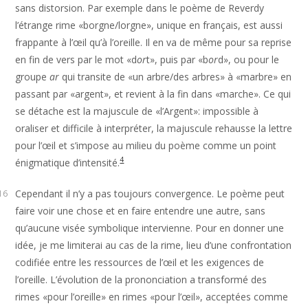
sans distorsion. Par exemple dans le poème de Reverdy
l’étrange rime «borgne/lorgne», unique en français, est aussi
frappante à l’œil qu’à l’oreille. Il en va de même pour sa reprise
en fin de vers par le mot «d
or
t», puis par «b
or
d», ou pour le
groupe
ar
qui transite de «un arbre/des arbres» à «marbre» en
passant par «argent», et revient à la fin dans «marche». Ce qui
se détache est la majuscule de «l’Argent»: impossible à
oraliser et difficile à interpréter, la majuscule rehausse la lettre
pour l’œil et s’impose au milieu du poème comme un point
4
énigmatique d’intensité.
Cependant il n’y a pas toujours convergence. Le poème peut
16
faire voir une chose et en faire entendre une autre, sans
qu’aucune visée symbolique intervienne. Pour en donner une
idée, je me limiterai au cas de la rime, lieu d’une confrontation
codifiée entre les ressources de l’œil et les exigences de
l’oreille. L’évolution de la prononciation a transformé des
rimes «pour l’oreille» en rimes «pour l’œil», acceptées comme